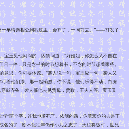
一早请秦相公到我这里，会齐了，一同前去。”——打发了
宝玉见他闷闷的，因笑问道：“好姐姐，你怎么又不自在
。但只一件：只是念书的时节想着书，不念的时节想着家些。
的意思，你可要体谅。”袭人说一句，宝玉应一句。袭人又
你可着他们添。那一起懒贼，你不说，他们乐得不动，白冻
已穿戴齐备，袭人催他去见贾母，贾政，王夫人等。宝玉又
学’两个字，连我也羞死了。依我的话，你竟顽你的去是正
身成名的了，断不似往年仍作小儿之态了。天也将饭时，世兄