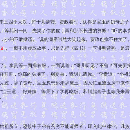
来三四个大汉，打千儿请安。贾政看时，认得是宝玉的奶母之子
。等我闲一闲，先揭了你的皮，再和那不长进的算帐！”吓的李贵
’，小的不敢撒谎。”说的满座哄然大笑起来。贾政也撑不住笑了
文
，一概不用虚应故事，只是先把《四书》一气讲明背熟，是最
。李贵等一面掸衣服，一面说道：“哥儿听见了不曾？可先要揭
好哥哥，你鄀的头脑了，别委曲，我明儿请你。”李贵道：“小
见过，辞了贾母。宝玉忽想起未辞黛玉，因又忙至黛玉房中来作
。”宝玉道：“好妹妹，等我下了学再吃饭。和胭脂膏子也等我来
了。
祖所立，恐族中子弟有贫穷不能请师者，即入此中肄业。凡族