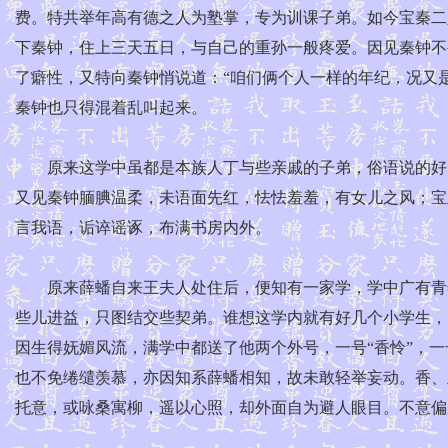
费。特共举年高有德之人为塾掌，专为训课子弟。如今宝秦二
下秦钟，住上三天五日，与自己的重孙一般疼爱。因见秦钟不
了癖性，又特向秦钟悄说道：“咱们俩个人一样的年纪，况又是
秦钟也只得混着乱叫起来。
原来这学中虽都是本族人丁与些亲戚的子弟，俗语说的好：
又见秦钟腼腆温柔，未语面先红，怯怯羞羞，有女儿之风；宝
言我语，诟谇谣诼，布满书房内外。
原来薛蟠自来王夫人处住后，便知有一家学，学中广有青年
些儿进益，只图结交些契弟。谁想这学内就有好几个小学生，
因生得妩媚风流，满学中都送了他两个外号，一号“香怜”，
也不免绻缱羡慕，亦因知系薛蟠相知，故未敢轻举妄动。香、
托意，或咏桑寓柳，遥以心照，却外面自为避人眼目。不意偏