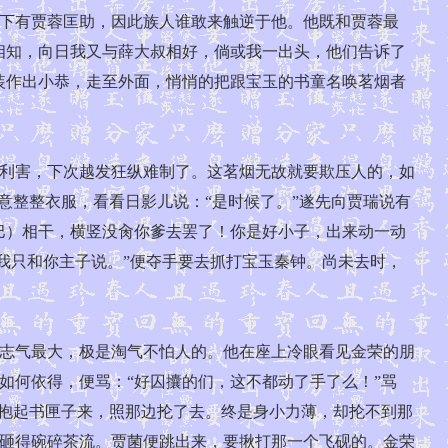
下有贾蓉匡助，因此族人谁敢来触逆于他。他既和贾蓉最
相知，向日我又与薛大叔相好，倘或我一出头，他们告诉了
装作出小恭，走至外面，悄悄的把跟宝玉的书童名唤茗烟者
利害，下次越发狂纵难制了。这茗烟无故就要欺压人的，如
意整整衣服，看看日影儿说：“是时候了。”遂先向贾瑞说有
巴）相干，横竖没肏你爹去罢了！你是好小子，出来动一动
，我只和你主子说。”便夺手要去抓打宝玉秦钟。尚未去时，
志气最大，极是淘气不怕人的。他在座上冷眼看见金荣的朋
如何依得，便骂：“好囚攮的们，这不都动了手了么！”骂
手抱起书匣子来，照那边抡了去。终是身小力薄，却抡不到那
砸得碗碎茶流。贾菌便跳出来，要揪打那一个飞砚的。金荣