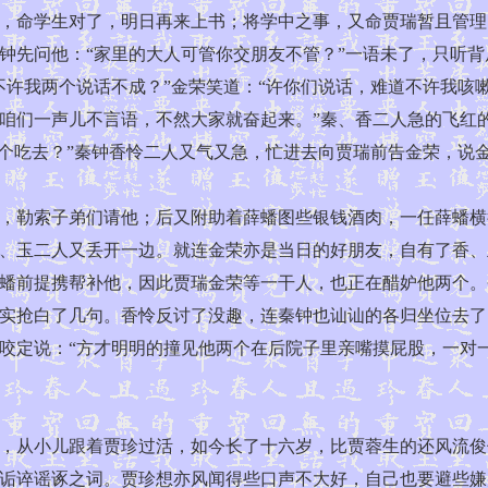
命学生对了，明日再来上书；将学中之事，又命贾瑞暂且管理
钟先问他：“家里的大人可管你交朋友不管？”一语未了，只听
不许我两个说话不成？”金荣笑道：“许你们说话，难道不许我咳
咱们一声儿不言语，不然大家就奋起来。”秦、香二人急的飞红的
一个吃去？”秦钟香怜二人又气又急，忙进去向贾瑞前告金荣，说
勒索子弟们请他；后又附助着薛蟠图些银钱酒肉，一任薛蟠横
、玉二人又丢开一边。就连金荣亦是当日的好朋友，自有了香、
蟠前提携帮补他，因此贾瑞金荣等一干人，也正在醋妒他两个。
实抢白了几句。香怜反讨了没趣，连秦钟也讪讪的各归坐位去了
咬定说：“方才明明的撞见他两个在后院子里亲嘴摸屁股，一对
从小儿跟着贾珍过活，如今长了十六岁，比贾蓉生的还风流俊
诟谇谣诼之词。贾珍想亦风闻得些口声不大好，自己也要避些嫌