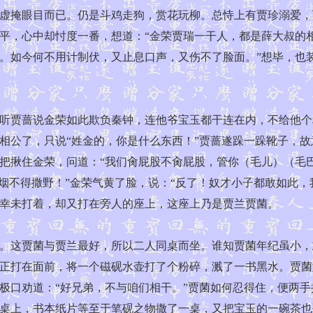
虚掩眼目而已。仍是斗鸡走狗，赏花玩柳。总恃上有贾珍溺爱，
平，心中却忖度一番，想道：“金荣贾瑞一干人，都是薛大叔的
。如今何不用计制伏，又止息口声，又伤不了脸面。”想毕，也
贾蔷说金荣如此欺负秦钟，连他爷宝玉都干连在内，不给他个
相公了，只说“姓金的，你是什么东西！”贾蔷遂跺一跺靴子，故
把揪住金荣，问道：“我们肏屁股不肏屁股，管你（毛儿）（毛
烟不得撒野！”金荣气黄了脸，说：“反了！奴才小子都敢如此
幸未打着，却又打在旁人的座上，这座上乃是贾兰贾菌。
这贾菌与贾兰最好，所以二人同桌而坐。谁知贾菌年纪虽小，
正打在面前，将一个磁砚水壶打了个粉碎，溅了一书黑水。贾菌
极口劝道：“好兄弟，不与咱们相干。”贾菌如何忍得住，便两
桌上，书本纸片等至于笔砚之物撒了一桌，又把宝玉的一碗茶也