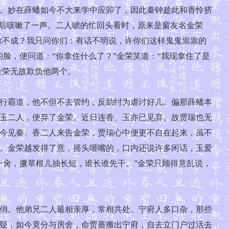
。妙在薛蟠如今不大来学中应卯了，因此秦钟趁此和香怜挤
背后咳嗽了一声。二人唬的忙回头看时，原来是窗友名金荣
嗽不成？我只问你们：有话不明说，许你们这样鬼鬼祟祟的
脸，便问道：“你拿住什么了？”金荣笑道：“我现拿住了是
金荣无故欺负他两个。
行霸道，他不但不去管约，反助纣为虐讨好儿。偏那薛蟠本
玉二人，便弃了金荣。近日连香、玉亦已见弃。故贾瑞也无
今见秦、香二人来告金荣，贾瑞心中便更不自在起来，虽不
。金荣越发得了意，摇头咂嘴的，口内还说许多闲话，玉爱
一肏，撅草根儿抽长短，谁长谁先干。”金荣只顾得意乱说，
俏。他弟兄二人最相亲厚，常相共处。宁府人多口杂，那些
疑，如今竟分与房舍，命贾蔷搬出宁府，自去立门户过活去