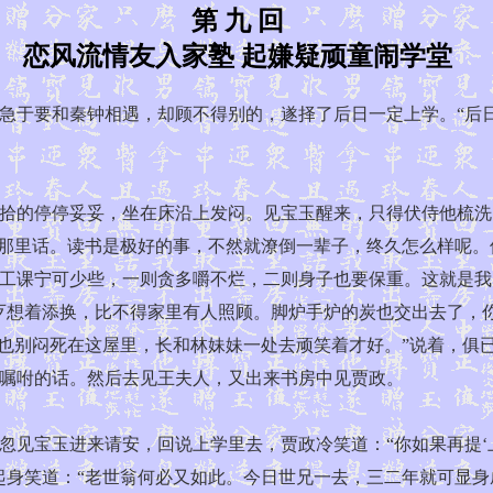
第 九 回
恋风流情友入家塾 起嫌疑顽童闹学堂
于要和秦钟相遇，却顾不得别的，遂择了后日一定上学。“后日
的停停妥妥，坐在床沿上发闷。见宝玉醒来，只得伏侍他梳洗。
是那里话。读书是极好的事，不然就潦倒一辈子，终久怎么样呢
工课宁可少些，一则贪多嚼不烂，二则身子也要保重。这就是我
歹想着添换，比不得家里有人照顾。脚炉手炉的炭也交出去了，
们也别闷死在这屋里，长和林妹妹一处去顽笑着才好。”说着，俱
嘱咐的话。然后去见王夫人，又出来书房中见贾政。
宝玉进来请安，回说上学里去，贾政冷笑道：“你如果再提‘上
起身笑道：“老世翁何必又如此。今日世兄一去，三二年就可显