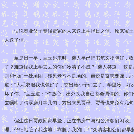
话说秦业父子专候贾家的人来送上学择日之信。原来宝玉急
人送了信。
至是日一早，宝玉起来时，袭人早已把书笔文物包好，收拾
了？难道怪我上学去丢的你们冷清了不成？”袭人笑道：“这
别和他们一处顽闹，碰见老爷不是顽的。虽说是奋志要强，那
道：“大毛衣服我也包好了，交出给小子们去了。学里冷，好
坏了你。”宝玉道：“你放心，出外头我自己都会调停的。你
去嘱咐了晴雯麝月等几句，方出来见贾母。贾母也未免有几句
偏生这日贾政回家早些，正在书房中与相公清客们闲谈。忽见
理。仔细站脏了我这地，靠脏了我的门！”众清客相公们都早