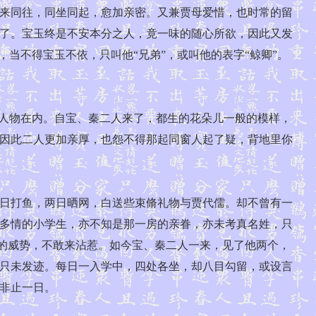
来同往，同坐同起，愈加亲密。又兼贾母爱惜，也时常的留
了。宝玉终是不安本分之人，竟一味的随心所欲，因此又发
当不得宝玉不依，只叫他“兄弟”，或叫他的表字“鲸卿”。
人物在内。自宝、秦二人来了，都生的花朵儿一般的模样，
因此二人更加亲厚，也怨不得那起同窗人起了疑，背地里你
日打鱼，两日晒网，白送些束脩礼物与贾代儒。却不曾有一
多情的小学生，亦不知是那一房的亲眷，亦未考真名姓，只
蟠的威势，不敢来沾惹。如今宝、秦二人一来，见了他两个，
只未发迹。每日一入学中，四处各坐，却八目勾留，或设言
非止一日。