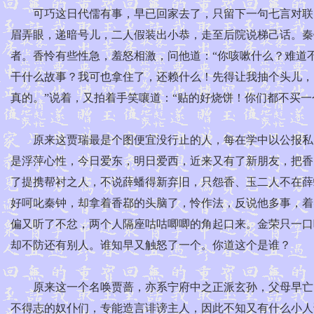
可巧这日代儒有事，早已回家去了，只留下一句七言对联，
眉弄眼，递暗号儿，二人假装出小恭，走至后院说梯己话。秦
者。香怜有些性急，羞怒相激，问他道：“你咳嗽什么？难道
干什么故事？我可也拿住了，还赖什么！先得让我抽个头儿，
真的。”说着，又拍着手笑嚷道：“贴的好烧饼！你们都不买
原来这贾瑞最是个图便宜没行止的人，每在学中以公报私，
是浮萍心性，今日爱东，明日爱西，近来又有了新朋友，把香
了提携帮衬之人，不说薛蟠得新弃旧，只怨香、玉二人不在薛
好呵叱秦钟，却拿着香鄀的头脑了，怜作法，反说他多事，着
偏又听了不忿，两个人隔座咕咕唧唧的角起口来。金荣只一口
却不防还有别人。谁知早又触怒了一个。你道这个是谁？
原来这一个名唤贾蔷，亦系宁府中之正派玄孙，父母早亡，
不得志的奴仆们，专能造言诽谤主人，因此不知又有什么小人