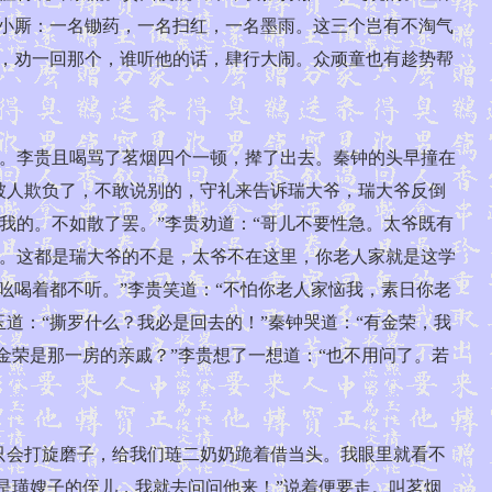
个小厮：一名锄药，一名扫红，一名墨雨。这三个岂有不淘气
个，劝一回那个，谁听他的话，肆行大闹。众顽童也有趁势帮
。李贵且喝骂了茗烟四个一顿，撵了出去。秦钟的头早撞在
被人欺负了，不敢说别的，守礼来告诉瑞大爷，瑞大爷反倒
我的。不如散了罢。”李贵劝道：“哥儿不要性急。太爷既有
。这都是瑞大爷的不是，太爷不在这里，你老人家就是这学
吆喝着都不听。”李贵笑道：“不怕你老人家恼我，素日你老
道：“撕罗什么？我必是回去的！”秦钟哭道：“有金荣，我
金荣是那一房的亲戚？”李贵想了一想道：“也不用问了。若
会打旋磨子，给我们琏二奶奶跪着借当头。我眼里就看不
来是璜嫂子的侄儿，我就去问问他来！”说着便要走。叫茗烟