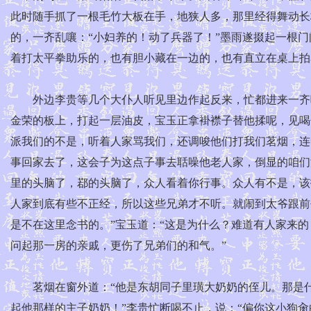
此时随手抓了一根毛竹大板在手，地狭人多，那里经得舞动长
的，一齐乱嚷：“小妇养的！动了兵器了！”墨雨遂掇起一根
着打太平拳助乐的，也有胆小藏在一边的，也有直立在桌上拍
外边李贵等几个大仆人听见里边作起反来，忙都进来一齐喝
金荣的板上，打起一层油皮，宝玉正拿褂襟子替他揉呢，见喝
派我们的不是，听着人家骂我们，还调唆他们打我们茗烟，连
事回家去了，这会子为这点子事去聒噪他老人家，倒显的咱们
里的头脑了，鄀的头脑了，众人看着你行事。众人有不是，该
人家到底有些不正经，所以这些兄弟才不听。就闹到太爷跟前
是不在这里念书的。”宝玉道：“这是为什么？难道有人家来的
问起那一房的亲戚，更伤了兄弟们的和气。”
茗烟在窗外道：“他是东胡同子里璜大奶奶的侄儿。那是什
起他那样的主子奶奶！”李贵忙断喝不止，说：“偏你这小狗肏