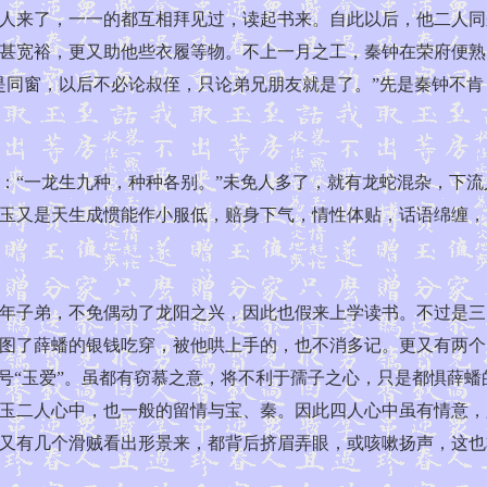
人来了，一一的都互相拜见过，读起书来。自此以后，他二人同
甚宽裕，更又助他些衣履等物。不上一月之工，秦钟在荣府便熟
同窗，以后不必论叔侄，只论弟兄朋友就是了。”先是秦钟不肯，
“一龙生九种，种种各别。”未免人多了，就有龙蛇混杂，下流
玉又是天生成惯能作小服低，赔身下气，情性体贴，话语绵缠，
子弟，不免偶动了龙阳之兴，因此也假来上学读书。不过是三
图了薛蟠的银钱吃穿，被他哄上手的，也不消多记。更又有两个
一号“玉爱”。虽都有窃慕之意，将不利于孺子之心，只是都惧薛
玉二人心中，也一般的留情与宝、秦。因此四人心中虽有情意，
又有几个滑贼看出形景来，都背后挤眉弄眼，或咳嗽扬声，这也