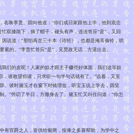
，名唤李贵。因向他道：“你们成日家跟他上学，他到底念
忙双膝跪下，摘了帽子，碰头有声，连连答应“是”，又回
。因说道：“那怕再念三十本《诗经》，也都是掩耳偷铃，哄
要紧的。”李贵忙答应“是”，见贾政无话，方退出去。
我们的皮呢！人家的奴才跟主子赚些好体面，我们这等奴
祖宗，谁敢望你请，只求听一句半句话就有了。”说着，又至
辞。彼时黛玉才在窗下对镜理妆，听宝玉说上学去，因笑
再制。”劳叨了半日，方撤身去了。黛玉忙又叫住问道：“你怎
中有官爵之人，皆供给银两，按俸之多寡帮助，为学中之