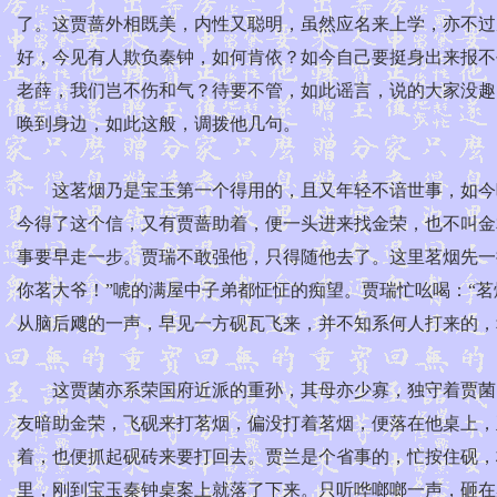
了。这贾蔷外相既美，内性又聪明，虽然应名来上学，亦不过
好，今见有人欺负秦钟，如何肯依？如今自己要挺身出来报不
老薛，我们岂不伤和气？待要不管，如此谣言，说的大家没趣
唤到身边，如此这般，调拨他几句。
这茗烟乃是宝玉第一个得用的，且又年轻不谙世事，如今听
今得了这个信，又有贾蔷助着，便一头进来找金荣，也不叫金
事要早走一步。贾瑞不敢强他，只得随他去了。这里茗烟先一
你茗大爷！”唬的满屋中子弟都怔怔的痴望。贾瑞忙吆喝：“茗
从脑后飕的一声，早见一方砚瓦飞来，并不知系何人打来的，
这贾菌亦系荣国府近派的重孙，其母亦少寡，独守着贾菌。
友暗助金荣，飞砚来打茗烟，偏没打着茗烟，便落在他桌上，
着，也便抓起砚砖来要打回去。贾兰是个省事的，忙按住砚，
里，刚到宝玉秦钟桌案上就落了下来。只听哗啷啷一声，砸在