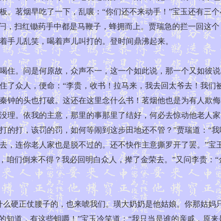
板。茗烟早吃了一下，乱嚷：“你们还不来动手！”宝玉还有三
门闩，扫红锄药手中都是马鞭子，蜂拥而上。贾瑞急的拦一回这
着手儿乱笑，喝着声儿叫打的。登时间鼎沸起来。
住。问是何原故，众声不一，这一个如此说，那一个又如彼说
住了众人，便命：“李贵，收书！拉马来，我去回太爷去！我们
秦钟的头也打破。这还在这里念什么书！茗烟他也是为有人欺侮
没理。依我的主意，那里的事那里了结好，何必去惊动他老人家
打的打，该罚的罚，如何等闹到这步田地还不管？”贾瑞道：“我
去，连你老人家也是脱不过的。还不快作主意撕罗开了罢。”宝玉
，咱们倒来不得？我必回明白众人，撵了金荣去。”又问李贵：“
么硬正仗腰子的，也来唬我们。璜大奶奶是他姑娘。你那姑妈只
的知道，有这些蛆嚼！”宝玉冷笑道：“我只当是谁的亲戚，原