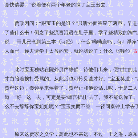
竟快请罢。”说着便有两个年老的携了宝玉出去。
贾政因问：“跟宝玉的是谁？”只听外面答应了两声，早进
了些什么书！倒念了些流言混语在肚子里，学了些精致的淘气
说：“哥儿已念到第三本《诗经》，什么‘呦呦鹿鸣，荷叶浮萍
人而已。你去请学里太爷的安，就说我说了：什么《诗经》
古
此时宝玉独站在院外屏声静候，待他们出来，便忙忙的走了
才白陪着挨打受骂的。从此后也可怜见些才好。”宝玉笑道：“
贾母这边，秦钟早来候着了，贾母正和他说话儿呢，于是二人
道：“好，这一去，可定是要‘蟾宫折桂’去了。我不能送你了
么不去辞辞你宝姐姐呢？”宝玉笑而不答，一径同秦钟上学去
原来这贾家之义学，离此也不甚远，不过一里之遥，原系始