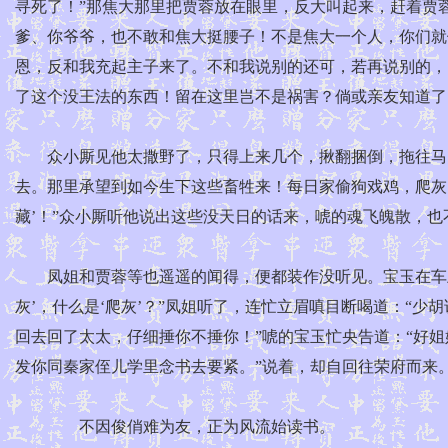
寻死了！”那焦大那里把贾蓉放在眼里，反大叫起来，赶着贾
爹、你爷爷，也不敢和焦大挺腰子！不是焦大一个人，你们就
恩，反和我充起主子来了。不和我说别的还可，若再说别的，
了这个没王法的东西！留在这里岂不是祸害？倘或亲友知道了
众小厮见他太撒野了，只得上来几个，揪翻捆倒，拖往马圈
去。那里承望到如今生下这些畜牲来！每日家偷狗戏鸡，爬灰
藏’！”众小厮听他说出这些没天日的话来，唬的魂飞魄散，
凤姐和贾蓉等也遥遥的闻得，便都装作没听见。宝玉在车上
灰’，什么是‘爬灰’？”凤姐听了，连忙立眉嗔目断喝道：“
回去回了太太，仔细捶你不捶你！”唬的宝玉忙央告道：“好姐
发你同秦家侄儿学里念书去要紧。”说着，却自回往荣府而来
不因俊俏难为友，正为风流始读书。