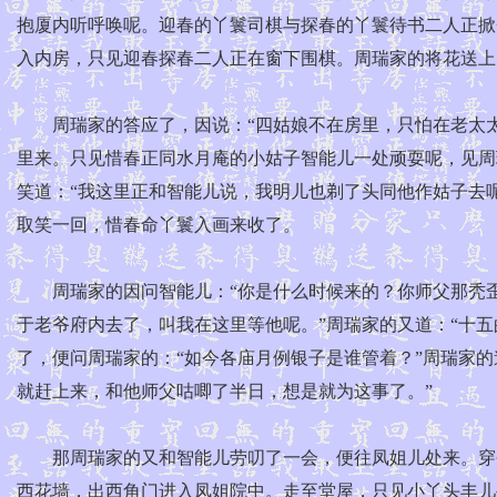
抱厦内听呼唤呢。迎春的丫鬟司棋与探春的丫鬟待书二人正掀
入内房，只见迎春探春二人正在窗下围棋。周瑞家的将花送上
周瑞家的答应了，因说：“四姑娘不在房里，只怕在老太太那
里来。只见惜春正同水月庵的小姑子智能儿一处顽耍呢，见周
笑道：“我这里正和智能儿说，我明儿也剃了头同他作姑子去
取笑一回，惜春命丫鬟入画来收了。
周瑞家的因问智能儿：“你是什么时候来的？你师父那秃歪
于老爷府内去了，叫我在这里等他呢。”周瑞家的又道：“十五
了，便问周瑞家的：“如今各庙月例银子是谁管着？”周瑞家的
就赶上来，和他师父咕唧了半日，想是就为这事了。”
那周瑞家的又和智能儿劳叨了一会，便往凤姐儿处来。穿夹
西花墙，出西角门进入凤姐院中。走至堂屋，只见小丫头丰儿