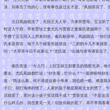
淡，别辜负了他的心，便有事也该过去才是。”凤姐答应了。
次日凤姐梳洗了，先回王夫人毕，方来辞贾母。宝玉听了，
时进入宁府。早有贾珍之妻尤氏与贾蓉之妻秦氏婆媳两个，引
手携了宝玉同入上房来归坐。秦氏献茶毕，凤姐因说：“你们
氏未及答话，地下几个姬妾先就笑说：“二奶奶今儿不来就罢
问：“大哥哥今日不在家么？”尤氏道：“出城与老爷请安去了
秦氏笑道：“今儿巧，上回宝叔立刻要见的我那兄弟，他今
要走。尤氏凤姐都忙说：“好生着，忙什么？”一面便吩咐好
道：“既这么着，何不请进这秦小爷来，我也瞧一瞧。难道我
子们，胡打海摔的惯了。人家的孩子都是斯斯文文的惯了，乍
话就罢了，竟叫这小孩子笑话我不成？”贾蓉笑道：“不是这话
什么样儿的，我也要见一见！别放你娘的屁了。再不带我看看