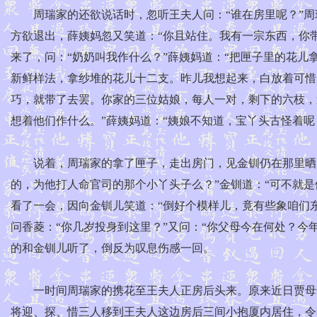
周瑞家的还欲说话时，忽听王夫人问：“谁在房里呢？”周
方欲退出，薛姨妈忽又笑道：“你且站住。我有一宗东西，你
来了，问：“奶奶叫我作什么？”薛姨妈道：“把匣子里的花儿
新鲜样法，拿纱堆的花儿十二支。昨儿我想起来，白放着可惜
巧，就带了去罢。你家的三位姑娘，每人一对，剩下的六枝，
想着他们作什么。”薛姨妈道：“姨娘不知道，宝丫头古怪着呢
说着，周瑞家的拿了匣子，走出房门，见金钏仍在那里晒日
的，为他打人命官司的那个小丫头子么？”金钏道：“可不就
看了一会，因向金钏儿笑道：“倒好个模样儿，竟有些象咱们东
问香菱：“你几岁投身到这里？”又问：“你父母今在何处？今
的和金钏儿听了，倒反为叹息伤感一回。
一时间周瑞家的携花至王夫人正房后头来。原来近日贾母说
将迎、探、惜三人移到王夫人这边房后三间小抱厦内居住，令