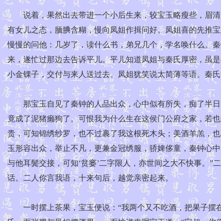
说着，果然出去带进一个小后生来，较宝玉略瘦些，眉清目
有女儿之态，腼腆含糊，慢向凤姐作揖问好。凤姐喜的先推宝
慢慢的问他：几岁了，读什么书，弟兄几个，学名唤什么。秦
来，遂忙过那边去告诉平儿。平儿知道凤姐与秦氏厚密，虽是
小金锞子，交付与来人送过去。凤姐犹笑说太简薄等语。秦氏
那宝玉自见了秦钟的人品出众，心中似有所失，痴了半日，
竟成了泥猪癞狗了。可恨我为什么生在这侯门公府之家，若也
贵，可知锦绣纱罗，也不过裹了我这根死木头；美酒羊羔，也
玉形容出众，举止不凡，更兼金冠绣服，骄婢侈童，秦钟心中
与他耳鬓交接，可知‘贫窭’二字限人，亦世间之大不快事。
话。二人你言我语，十来句后，越觉亲密起来。
一时摆上茶果，宝玉便说：“我两个又不吃酒，把果子摆在