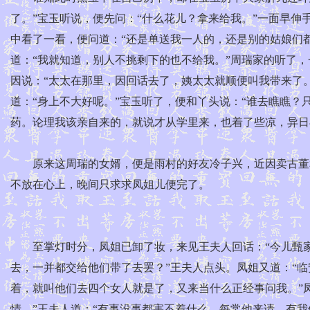
了。”宝玉听说，便先问：“什么花儿？拿来给我。”一面早
中看了一看，便问道：“还是单送我一人的，还是别的姑娘们都
道：“我就知道，别人不挑剩下的也不给我。”周瑞家的听了，
因说：“太太在那里，因回话去了，姨太太就顺便叫我带来了。
道：“身上不大好呢。”宝玉听了，便和丫头说：“谁去瞧瞧
药。论理我该亲自来的，就说才从学里来，也着了些凉，异日
原来这周瑞的女婿，便是雨村的好友冷子兴，近因卖古董和
不放在心上，晚间只求求凤姐儿便完了。
至掌灯时分，凤姐已卸了妆，来见王夫人回话：“今儿甄家
去，一并都交给他们带了去罢？”王夫人点头。凤姐又道：“临
着，就叫他们去四个女人就是了，又来当什么正经事问我。”
情。”王夫人道：“有事没事都害不着什么。每常他来请，有