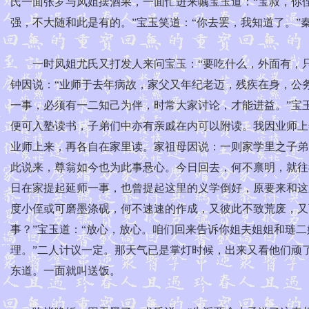
氏一面张罗与凤姐摆酒果，一面忙进来嘱宝玉道：“宝叔，你
强，不大随和此是有的。”宝玉笑道：“你去罢，我知道了。”
一时凤姐尤氏又打发人来问宝玉：“要吃什么，外面有，只
钟因说：“业师于去年病故，家父又年纪老迈，残疾在身，公
一事，必须有一二知己为伴，时常大家讨论，才能进益。”宝
便可入塾读书，子弟们中亦有亲戚在内可以附读。我因业师上
业师上来，再各自在家里读。家祖母因说：一则家学里之子弟
此说来，尊翁如今也为此事悬心。今日回去，何不禀明，就往
日在家提起延师一事，也曾提起这里的义学倒好，原要来和这
度小侄或可磨墨涤砚，何不速速的作成，又彼此不致荒废，又
事？”宝玉道：“放心，放心。咱们回来告诉你姐夫姐姐和琏
理。”二人计议一定。那天气已是掌灯时候，出来又看他们顽
东道。一面就叫送饭。