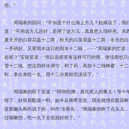
些。”
周瑞家的因问：“不知是个什么海上方儿？姑娘说了，我们
道：“不用这方儿还好，若用了这方儿，真真把人琐碎死。东
夏天开的白荷花蕊十二两，秋天的白芙蓉蕊十二两，冬天的白
一齐研好。又要雨水这日的雨水十二钱，······”周瑞家的
处呢？”宝钗笑道：“所以说那里有这样可巧的雨，便没雨也
雪十二钱。把这四样水调匀，和了药，再加十二钱蜂蜜，十二
时，拿出来吃一丸，用十二分黄柏煎汤送下。”
周瑞家的听了笑道：“阿弥陀佛，真坑死人的事儿！等十年
得了，好容易配成一料。如今从南带至北，现在就埋在梨花树底
是那癞头和尚说下的，叫作‘冷香丸’。”周瑞家的听了点头儿
过喘嗽些，吃一丸下去也就好些了。”