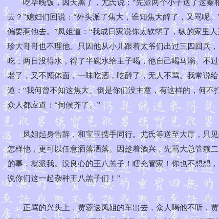
吃毕晚饭，因天黑了，尤氏说：“先派两个小子送了这秦相
去？”媳妇们回说：“外头派了焦大，谁知焦大醉了，又骂呢。
偏要惹他去。”凤姐道：“我成日家说你太软弱了，纵的家里人
珍大哥哥也不理他。只因他从小儿跟着太爷们出过三四回兵，
吃；两日没得水，得了半碗水给主子喝，他自己喝马溺。不过
老了，又不顾体面，一味吃酒，吃醉了，无人不骂。我常说给
道：“我何曾不知这焦大。倒是你们没主意，有这样的，何不打
众人都应道：“伺候齐了。”
凤姐起身告辞，和宝玉携手同行。尤氏等送至大厅，只见灯
怎样他，更可以任意洒落洒落。因趁着酒兴，先骂大总管赖二
的事，就派我。没良心的王八羔子！瞎充管家！你也不想想，
说你们这一起杂种王八羔子们！”
正骂的兴头上，贾蓉送凤姐的车出去，众人喝他不听，贾蓉