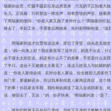
瑞家的会意，忙蹑手蹑足往东边房里来，只见奶子正拍着大姐
头儿。正说着，只听那边一阵笑声，却有贾琏的声音。接着房
了周瑞家的便问：“你老人家又跑了来作什么？”周瑞家的忙
身去了。半刻工夫，手里拿出两枝来，先叫彩明吩咐道：“送
周瑞家的这才往贾母这边来。穿过了穿堂，抬头忽见他女儿
道：“妈一向身上好？我在家里等了这半日，妈竟不出去，什
会子请太太的安去。妈还有什么不了的差事，手里是什么东西
了半日。这会子又被姨太太看见了，送这几枝花儿与姑娘奶奶
道：“你老人家倒会猜。实对你老人家说，你女婿前儿因多吃
衙门里，要递解还乡。所以我来和你老人家商议商议，这个情
了的事！你且家去等我，我给林姑娘送了花儿去就回家去。此
说，便回去了，又说：“妈，好歹快来。”周瑞家的道：“是了
谁知此时黛玉不在自己房中，却在宝玉房中大家解九连环顽