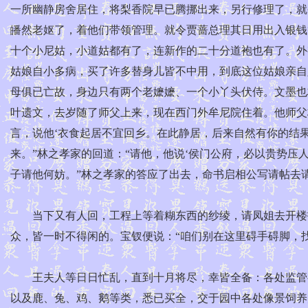
一所幽静房舍居住，将梨香院早已腾挪出来，另行修理了，就令
皤然老妪了，着他们带领管理。就令贾蔷总理其日用出入银钱
十个小尼姑，小道姑都有了，连新作的二十分道袍也有了。外
姑娘自小多病，买了许多替身儿皆不中用，到底这位姑娘亲自
母俱已亡故，身边只有两个老嬷嬷、一个小丫头伏侍。文墨也
叶遗文，去岁随了师父上来，现在西门外牟尼院住着。他师父
言，说他‘衣食起居不宜回乡。在此静居，后来自然有你的结果
来。”林之孝家的回道：“请他，他说‘侯门公府，必以贵势压
子请他何妨。”林之孝家的答应了出去，命书启相公写请帖去
当下又有人回，工程上等着糊东西的纱绫，请凤姐去开楼拣
众，皆一时不得闲的。宝钗便说：“咱们别在这里碍手碍脚，
王夫人等日日忙乱，直到十月将尽，幸皆全备：各处监管都
以及鹿、兔、鸡、鹅等类，悉已买全，交于园中各处像景饲养