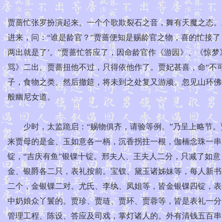
贾蔷忙张罗扮演起来。一个个歌欺裂石之音，舞有天魔之态。
进来，问：“谁是龄官？”贾蔷便知是赐龄官之物，喜的忙接了
两出就是了’。”贾蔷忙答应了，因命龄官作《游园》、《惊
骂》二出。贾蔷扭他不过，只得依他作了。贾妃甚喜，命“不
子，食物之类。然后撤筵，将未到之处复又游顽。忽见山环佛
般幽尼女道。
少时，太监跪启：“赐物俱齐，请验等例。”乃呈上略节。
来贾母的是金、玉如意各一柄，沉香拐拄一根，伽楠念珠一串，
锭，“吉庆有鱼”银锞十锭。邢夫人、王夫人二分，只减了如
金、银爵各二只，表礼按前。宝钗、黛玉诸姊妹等，每人新书
二个，金银锞二对。尤氏、李纨、凤姐等，皆金银锞四锭，表
中奶娘众丫鬟的。贾珍、贾琏、贾环、贾蓉等，皆是表礼一分
管理工程、陈设、答应及司戏，掌灯诸人的。外有清钱五百串