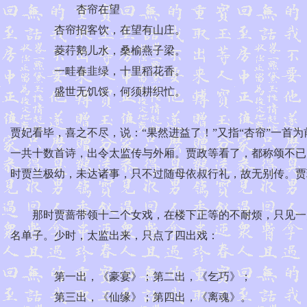
杏帘在望
杏帘招客饮，在望有山庄。
菱荇鹅儿水，桑榆燕子梁。
一畦春韭绿，十里稻花香。
盛世无饥馁，何须耕织忙。
贾妃看毕，喜之不尽，说：“果然进益了！”又指“杏帘”一首为
一共十数首诗，出令太监传与外厢。贾政等看了，都称颂不已
时贾兰极幼，未达诸事，只不过随母依叔行礼，故无别传。贾
那时贾蔷带领十二个女戏，在楼下正等的不耐烦，只见一太
名单子。少时，太监出来，只点了四出戏：
第一出，《豪宴》；第二出，《乞巧》；
第三出，《仙缘》；第四出，《离魂》。