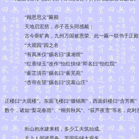
“顾恩思义”匾额
天地启宏慈，赤子苍头同感戴；
古今垂旷典，九州万国被恩荣。此一匾一联书于正殿
“大观园”园之名
“有凤来仪”赐名曰“潇湘馆”
“红香绿玉”改作“怡红快绿”即名曰“怡红院”
“蘅芷清芬”赐名曰“蘅芜苑”
“杏帘在望”赐名曰“浣葛山庄”
正楼曰“大观楼”。东面飞楼曰“缀锦阁”，西面斜楼曰“含芳阁”
数个，诸如“梨花春雨”、“桐剪秋风”、“荻芦夜雪”等名，
衔山抱水建来精，多少工夫筑始成。
天上人间诸景备，芳园应锡大观名。