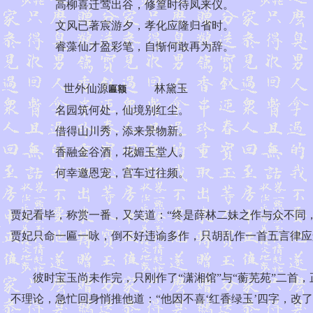
高柳喜迁莺出谷，修篁时待凤来仪。
文风已著宸游夕，孝化应隆归省时。
睿藻仙才盈彩笔，自惭何敢再为辞。
世外仙源
林黛玉
匾额
名园筑何处，仙境别红尘。
借得山川秀，添来景物新。
香融金谷酒，花媚玉堂人。
何幸邀恩宠，宫车过往频。
贾妃看毕，称赏一番，又笑道：“终是薛林二妹之作与众不同
贾妃只命一匾一咏，倒不好违谕多作，只胡乱作一首五言律应
彼时宝玉尚未作完，只刚作了“潇湘馆”与“蘅芜苑”二首，正
不理论，急忙回身悄推他道：“他因不喜‘红香绿玉’四字，改了