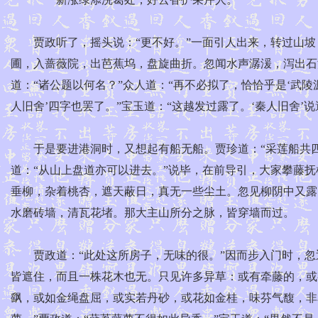
贾政听了，摇头说：“更不好。”一面引人出来，转过山坡
圃，入蔷薇院，出芭蕉坞，盘旋曲折。忽闻水声潺湲，泻出石
道：“诸公题以何名？”众人道：“再不必拟了，恰恰乎是‘武陵
人旧舍’四字也罢了。”宝玉道：“这越发过露了。‘秦人旧舍’
于是要进港洞时，又想起有船无船。贾珍道：“采莲船共四只
道：“从山上盘道亦可以进去。”说毕，在前导引，大家攀藤
垂柳，杂着桃杏，遮天蔽日，真无一些尘土。忽见柳阴中又露
水磨砖墙，清瓦花堵。那大主山所分之脉，皆穿墙而过。
贾政道：“此处这所房子，无味的很。”因而步入门时，忽
皆遮住，而且一株花木也无。只见许多异草：或有牵藤的，或
飖，或如金绳盘屈，或实若丹砂，或花如金桂，味芬气馥，非