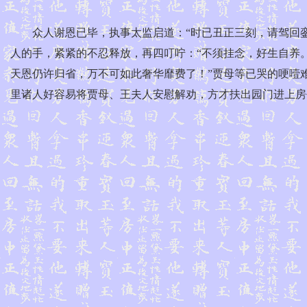
众人谢恩已毕，执事太监启道：“时已丑正三刻，请驾回銮
人的手，紧紧的不忍释放，再四叮咛：“不须挂念，好生自养
天恩仍许归省，万不可如此奢华靡费了！”贾母等已哭的哽噎
里诸人好容易将贾母、王夫人安慰解劝，方才扶出园门进上房