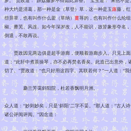
萝。”贾政道：“薜荔藤萝不得如此异香。”宝玉道：“果然不
种大约是清葛，那一种是金（草登）草，这一种是玉
蕗
藤，红
些异草，也有叫作什么藿（草纳）
薑
荨的，也有叫作什么纶组
椒、蘼芜、风连。如今年深岁改，人不能识，故皆象形夺名，
倒退，不敢再说。
贾政因见两边俱是超手游廊，便顺着游廊步入。只见上面五
道：“此轩中煮茶操琴，亦不必再焚名香矣。此造已出意外，诸
切了。”贾政道：“也只好用这四字。其联若何？”一人道：“
麝兰芳霭斜阳院，杜若香飘明月洲。
众人道：“妙则妙矣，只是‘斜阳’二字不妥。”那人道：“古人诗
诸公评阅评阅。”因念道：