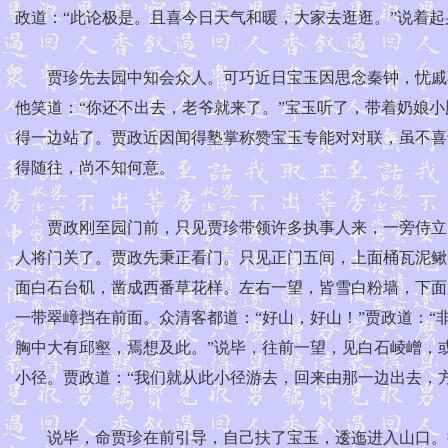
政道：“此论极是。且喜今日天气和暖，大家去逛逛。”说着
贾珍先去园中知会众人。可巧近日宝玉因思念秦钟，忧戚不
他笑道：“你还不出去，老爷就来了。”宝玉听了，带着奶娘
得一边站了。贾政近因闻得塾掌称赞宝玉专能对对联，虽不喜
得随往，尚不知何意。
贾政刚至园门前，只见贾珍带领许多执事人来，一旁侍立。
人将门关了。贾政先秉正看门。只见正门五间，上面桶瓦泥鳅
面白石台矶，凿成西番草花样。左右一望，皆雪白粉墙，下面
一带翠嶂挡在前面。众清客都道：“好山，好山！”贾政道：“
胸中大有邱壑，焉想及此。”说毕，往前一望，见白石崚嶒，
小径。贾政道：“我们就从此小径游去，回来由那一边出去，方
说毕，命贾珍在前引导，自己扶了宝玉，逶迤进入山口。抬