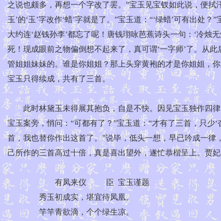
之说也颇多，再想一个字改了罢。”宝玉见宝钗如此说，便拭汗
玉’的‘玉’字改作‘蜡’字就是了。”宝玉道：“‘绿蜡’可有出
大约连‘赵钱孙李’都忘了呢！唐钱珝咏芭蕉诗头一句：‘冷烛
死！现成眼前之物偏倒想不起来了，真可谓‘一字师’了。从此
管姐姐妹妹的。谁是你姐姐？那上头穿黄袍的才是你姐姐，你
宝玉只得续成，共有了三首。
此时林黛玉未得展其抱负，自是不快。因见宝玉独作四律，
宝玉案旁，悄问：“可都有了？”宝玉道：“才有了三首，只少
首，我也替你作出这首了。”说毕，低头一想，早已吟成一律
己所作的三首高过十倍，真是喜出望外，遂忙恭楷呈上。贾妃
有凤来仪 臣 宝玉谨题
秀玉初成实，堪宜待凤凰。
竿竿青欲滴，个个绿生凉。