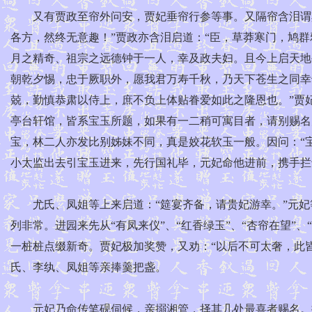
又有贾政至帘外问安，贾妃垂帘行参等事。又隔帘含泪谓其
各方，然终无意趣！”贾政亦含泪启道：“臣，草莽寒门，鸠
月之精奇、祖宗之远德钟于一人，幸及政夫妇。且今上启天地
朝乾夕惕，忠于厥职外，愿我君万寿千秋，乃天下苍生之同幸
兢，勤慎恭肃以侍上，庶不负上体贴眷爱如此之隆恩也。”贾妃
亭台轩馆，皆系宝玉所题，如果有一二稍可寓目者，请别赐名
宝，林二人亦发比别姊妹不同，真是姣花软玉一般。因问：“宝
小太监出去引宝玉进来，先行国礼毕，元妃命他进前，携手拦
尤氏、凤姐等上来启道：“筵宴齐备，请贵妃游幸。”元妃
列非常。进园来先从“有凤来仪”、“红香绿玉”、“杏帘在望”
一桩桩点缀新奇。贾妃极加奖赞，又劝：“以后不可太奢，此
氏、李纨、凤姐等亲捧羹把盏。
元妃乃命传笔砚伺候，亲搦湘管，择其几处最喜者赐名。