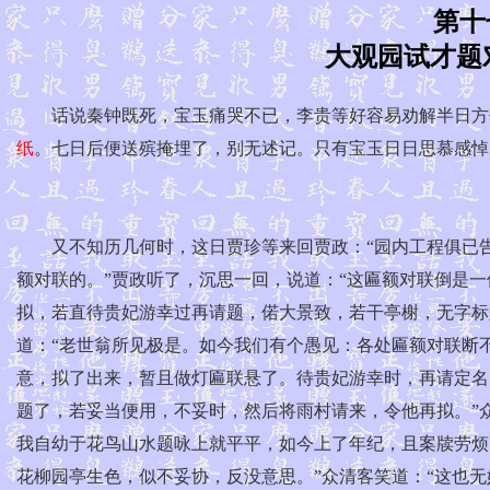
第十
大观园试才题
话说秦钟既死，宝玉痛哭不已，李贵等好容易劝解半日方住
纸
。七日后便送殡掩埋了，别无述记。只有宝玉日日思慕感悼
又不知历几何时，这日贾珍等来回贾政：“园内工程俱已告
额对联的。”贾政听了，沉思一回，说道：“这匾额对联倒是
拟，若直待贵妃游幸过再请题，偌大景致，若干亭榭，无字标
道：“老世翁所见极是。如今我们有个愚见：各处匾额对联断
意，拟了出来，暂且做灯匾联悬了。待贵妃游幸时，再请定名
题了，若妥当便用，不妥时，然后将雨村请来，令他再拟。”众
我自幼于花鸟山水题咏上就平平，如今上了年纪，且案牍劳烦
花柳园亭生色，似不妥协，反没意思。”众清客笑道：“这也