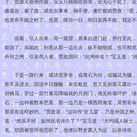
了。贾政又命他作题，宝玉只顾细思前景，全无心于此了。众
难逼迫，着了急，或生出事来，倒不便。遂忙都劝贾政：“罢
也竟有不能之时了。也罢，限你一日，明日若再不能，我定不
说着，引人出来，再一观望，原来自进门起，所行至此，才
能游了。虽如此，到底从那一边出去，纵不能细观，也可稍览
外河之闸，引泉而入者。贾政因问：“此闸何名？”宝玉道：“此
于是一路行来，或清堂茅舍，或堆石为垣，或编花为牖，或
皆不及进去。因说半日腿酸，未尝歇息，忽又见前面又露出一
碧桃花，穿过一层竹篱花障编就的月洞门，俄见粉墙环护，绿
石，一边种着数本芭蕉，那一边乃是一棵西府海棠，其势若伞
那里有这样妙的。”贾政道：“这叫作‘女儿棠’，乃是外国之种
道：“然虽不经，如何此名传久了？”宝玉道：“大约骚人咏士
名。想因被世间俗恶听了，他便以野史纂入为证，以俗传俗，