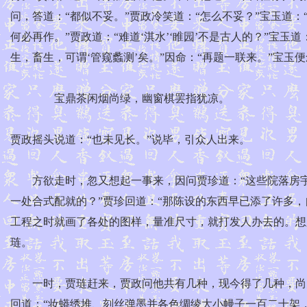
问，答道：“都似不妥。”贾政冷笑道：“怎么不妥？”宝玉道
何必再作。”贾政道：“难道‘淇水’‘睢园’不是古人的？”宝玉
生，畜生，可谓‘管窥蠡测’矣。”因命：“再题一联来。”宝玉
宝鼎茶闲烟尚绿，幽窗棋罢指犹凉。
贾政摇头说道：“也未见长。”说毕，引众人出来。
方欲走时，忽又想起一事来，因问贾珍道：“这些院落房宇
一处合式配就的？”贾珍回道：“那陈设的东西早已添了许多
工程之时就画了各处的图样，量准尺寸，就打发人办去的。想
琏。
一时，贾琏赶来，贾政问他共有几种，现今得了几种，尚欠
回道：“妆蟒绣堆、刻丝弹墨并各色绸绫大小幔子一百二十架