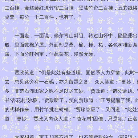
二百挂，金丝藤红漆竹帘二百挂，黑漆竹帘二百挂，五彩线络
桌套，每分一千二百件，也有了。”
一面走，一面说，倏尔青山斜阻。转过山怀中，隐隐露出一
般。里面数楹茅屋。外面却是桑、榆、槿、柘，各色树稚新条
属。下面分畦列亩，佳蔬菜花，漫然无际。
贾政笑道：“倒是此处有些道理。固然系人力穿凿，此时一
去，忽见路旁有一石碣，亦为留题之备。 众人笑道：“更妙
多，非范石湖田家之咏不足以尽其妙。”贾政道：“诸公请题。
书‘杏花村’妙极，”贾政听了，笑向贾珍道：“正亏提醒了我
的式样作来，用竹竿挑在树梢。”贾珍答应了，又回道：“此
道：“更妙。”贾政又向众人道：“‘杏花村’固佳，只是犯了正
大家想着，宝玉却等不得了，也不等贾政的命，便说道：“旧诗