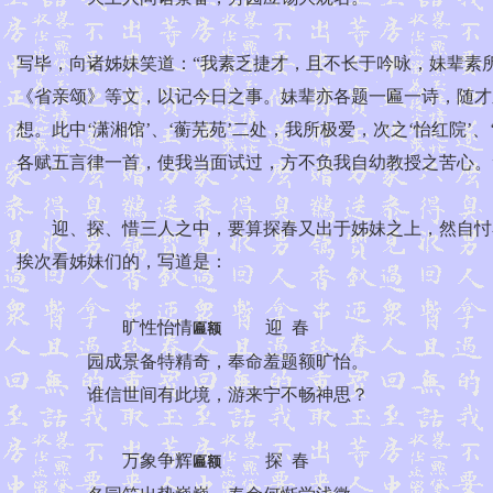
写毕，向诸姊妹笑道：“我素乏捷才，且不长于吟咏，妹辈素
《省亲颂》等文，以记今日之事。妹辈亦各题一匾一诗，随才
想。此中‘潇湘馆’、‘蘅芜苑’二处，我所极爱，次之‘怡红院
各赋五言律一首，使我当面试过，方不负我自幼教授之苦心。
迎、探、惜三人之中，要算探春又出于姊妹之上，然自忖亦
挨次看姊妹们的，写道是：
旷性怡情
迎 春
匾额
园成景备特精奇，奉命羞题额旷怡。
谁信世间有此境，游来宁不畅神思？
万象争辉
探 春
匾额