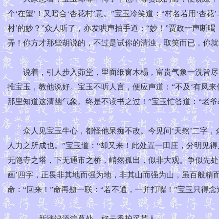
个‘在望’！又暗合‘杏花村’意。”宝玉冷笑道：“村名若用‘杏
村’的妙？”众人听了，亦发哄声拍手道：“妙！”贾政一声断
弄！你方才那些胡说的，不过是试你的清浊，取笑而已，你就
说着，引人步入茆堂，里面纸窗木榻，富贵气象一洗皆尽。
推宝玉，教他说好。宝玉不听人言，便应声道：“不及‘有凤来
那里知道这清幽气象。终是不读书之过！”宝玉忙答道：“老爷
众人见宝玉牛心，都怪他呆痴不改。今见问‘天然’二字，众人
人力之所成也。”宝玉道：“却又来！此处置一田庄，分明见
无隐寺之塔，下无通市之桥，峭然孤出，似非大观。争似先处
画’四字，正畏非其地而强为地，非其山而强为山，虽百般精而
命：“回来！”命再题一联：“若不通，一并打嘴！”宝玉只得念
新涨绿添浣葛处，好云香护采芹人。