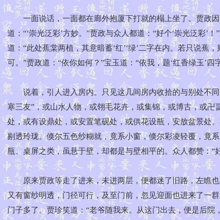
一面说话，一面都在廊外抱厦下打就的榻上坐了。贾政因问：
道：“‘崇光泛彩’方妙。”贾政与众人都道：“好个‘崇光泛彩’
道：“此处蕉棠两植，其意暗蓄‘红’‘绿’二字在内。若只说
可。”贾政道：“依你如何？”宝玉道：“依我，题‘红香绿玉’四
说着，引人进入房内。只见这几间房内收拾的与别处不同，
寒三友”，或山水人物，或翎毛花卉，或集锦，或博古，或卍
处，或有设鼎处，或安置笔砚处，或供花设瓶，安放盆景处。
剔透玲珑。倏尔五色纱糊就，竟系小窗，倏尔彩凌轻覆，竟系
瓶、桌屏之类，虽悬于壁，却都是与壁相平的。众人都赞：“
原来贾政等走了进来，未进两层，便都迷了旧路，左瞧也有
又有窗纱明透，门径可行，及至门前，忽见迎面也进来了一群人
门子多了。贾珍笑道：“老爷随我来。从这门出去，便是后院