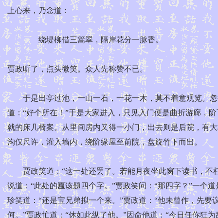
上心来，乃念道：
绕堤柳借三篙翠，隔岸花分一脉香。
贾政听了，点头微笑。众人先称赞不已。
于是出亭过池，一山一石，一花一木，莫不着意观览。忽抬
道：“好个所在！”于是大家进入，只见入门便是曲折游廊，
就的床几椅案。从里间房内又得一小门，出去则是后院，有大
沟仅尺许，灌入墙内，绕阶缘屋至前院，盘旋竹下而出。
贾政笑道：“这一处还罢了。若能月夜坐此窗下读书，不枉
说道：“此处的匾该题四个字。”贾政笑问：“那四字？”一个道是
珍笑道：“还是宝兄弟拟一个来。”贾政道：“他未曾作，先要
何。”贾政忙道：“休如此纵了他。”因命他道：“今日任你狂