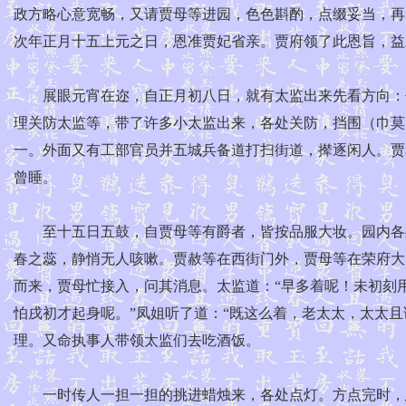
政方略心意宽畅，又请贾母等进园，色色斟酌，点缀妥当，再
次年正月十五上元之日，恩准贾妃省亲。贾府领了此恩旨，益
展眼元宵在迩，自正月初八日，就有太监出来先看方向：何
理关防太监等，带了许多小太监出来，各处关防，挡围（巾莫
一。外面又有工部官员并五城兵备道打扫街道，撵逐闲人。贾
曾睡。
至十五日五鼓，自贾母等有爵者，皆按品服大妆。园内各处
春之蕊，静悄无人咳嗽。贾赦等在西街门外，贾母等在荣府大
而来，贾母忙接入，问其消息。太监道：“早多着呢！未初刻
怕戌初才起身呢。”凤姐听了道：“既这么着，老太太，太太
理。又命执事人带领太监们去吃酒饭。
一时传人一担一担的挑进蜡烛来，各处点灯。方点完时，忽