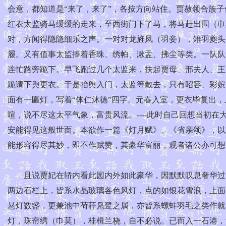
会意，都知道是“来了，来了”，各按方向站住。贾赦领合族
红衣太监骑马缓缓的走来，至西街门下了马，将马赶出围（巾
对，方闻得隐隐细乐之声。一对对龙旌凤（羽妾），雉羽夔头
履。又有值事太监捧着香珠、绣帕、漱盂、拂尘等类。一队队
连忙路旁跪下。早飞跑过几个太监来，扶起贾母、邢夫人、王
跪请下舆更衣。于是抬舆入门，太监等散去，只有昭容、彩嫔
面有一匾灯，写着“体仁沐德”四字。元春入室，更衣毕复出
喧，说不尽这太平气象，富贵风流。----此时自己回想当初
安能得见这般世面。本欲作一篇《灯月赋》、《省亲颂》，以
能形容得尽其妙，即不作赋赞，其豪华富丽，观者诸公亦可想
且说贾妃在轿内看此园内外如此豪华，因默默叹息奢华过费
两边石栏上，皆系水晶玻璃各色风灯，点的如银花雪浪，上面
悬灯数盏，更兼池中荷荇凫鹭之属，亦皆系螺蚌羽毛之类作就
灯，珠帘绣（巾莫），桂楫兰桡，自不必说。已而入一石港，港