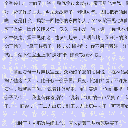
个香袋儿----才做了一半----赌气拿过来就铰。宝玉见他
巧，费了许多工夫。今见无故剪了，却也可气。因忙把衣领解
瞧，这是什么！我那一回把你的东西给人了？”林黛玉见他如
剪了香袋。因此又愧又气，低头一言不发。宝玉道：“你也不
怀中便走。黛玉见如此，越发气起来，声咽气堵，又汪汪的滚
饶了他罢！”黛玉将剪子一摔，拭泪说道：“你不用同我好一
拭泪。禁不住宝玉上来“妹妹”长“妹妹”短赔不是。
前面贾母一片声找宝玉。众奶娘丫鬟们忙回说：“在林姑娘
拘了他这半天，让他开心一会子罢。只别叫他们拌嘴，不许扭
安生，我就离了你。”说着往外就走。宝玉笑道：“你到那里，
会子又带上，我也替你怪臊的！”说着，“嗤”的一声又笑了。
了。”一面说，一面二人出房，到王夫人上房中去了，可巧宝
此时王夫人那边热闹非常。原来贾蔷已从姑苏采买了十二个女孩子