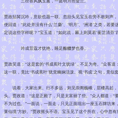
三径香风飘玉蕙，一庭明月照金兰。
贾政拈髯沉吟，意欲也题一联。忽抬头见宝玉在旁不敢则声，
便回道：“此处并没有什么‘兰麝’、‘明月’、‘洲渚’之类，
定说这些字样呢？”宝玉道：“如此说，匾上则莫若‘蘅芷清芬’
吟成荳蔻才犹艳，睡足酴醾梦也香。
贾政笑道：“这是套的‘书成蕉叶文犹绿’，不足为奇。”众客道
这一联，竟比‘书成蕉叶’犹觉幽娴活泼。视‘书成’之句，竟似
说着，大家出来。行不多远，则见崇阁巍峨，层楼高起，面
头。贾政道：“这是正殿了，只是太富丽了些。”众人都道：
不为过也。”一面说，一面走，只见正面现出一座玉石牌坊来，
莱仙境’方妙。”贾政摇头不语。宝玉见了这个所在，心中忽