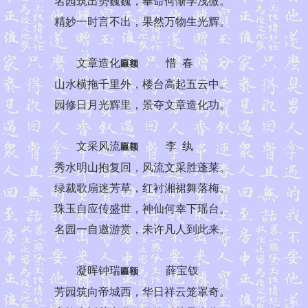
名园筑出势巍巍，奉命何惭学浅微。
精妙一时言不出，果然万物生光辉。
文章造化
惜 春
匾额
山水横拖千里外，楼台高起五云中。
园修日月光辉里，景夺文章造化功。
文采风流
李 纨
匾额
秀水明山抱复回，风流文采胜蓬莱。
绿裁歌扇迷芳草，红衬湘裙舞落梅。
珠玉自应传盛世，神仙何幸下瑶台。
名园一自邀游赏，未许凡人到此来。
凝晖钟瑞
薛宝钗
匾额
芳园筑向帝城西，华日祥云笼罩奇。