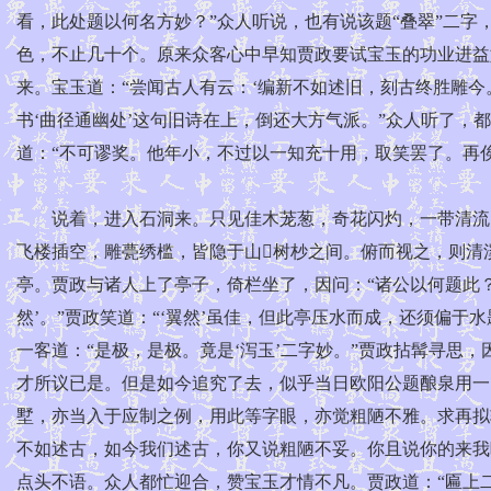
看，此处题以何名方妙？”众人听说，也有说该题“叠翠”二字，
色，不止几十个。原来众客心中早知贾政要试宝玉的功业进益
来。宝玉道：“尝闻古人有云：‘编新不如述旧，刻古终胜雕
书‘曲径通幽处’这句旧诗在上，倒还大方气派。”众人听了，
道：“不可谬奖。他年小，不过以一知充十用，取笑罢了。再俟
说着，进入石洞来。只见佳木茏葱，奇花闪灼，一带清流，
飞楼插空，雕甍绣槛，皆隐于山树杪之间。俯而视之，则清
亭。贾政与诸人上了亭子，倚栏坐了，因问：“诸公以何题此？
然’。”贾政笑道：“‘翼然’虽佳，但此亭压水而成，还须偏于水
一客道：“是极，是极。竟是‘泻玉’二字妙。”贾政拈髯寻思
才所议已是。但是如今追究了去，似乎当日欧阳公题酿泉用一‘
墅，亦当入于应制之例，用此等字眼，亦觉粗陋不雅。求再拟
不如述古，如今我们述古，你又说粗陋不妥。你且说你的来我听。
点头不语。众人都忙迎合，赞宝玉才情不凡。贾政道：“匾上