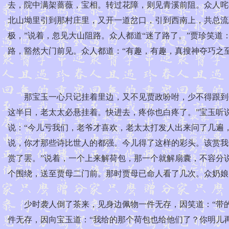
去，院中满架蔷薇，宝相。转过花障，则见青溪前阻。众人咤
北山坳里引到那村庄里，又开一道岔口，引到西南上，共总流
极，”说着，忽见大山阻路。众人都道“迷了路了。”贾珍笑道
路，豁然大门前见。众人都道：“有趣，有趣，真搜神夺巧之
那宝玉一心只记挂着里边，又不见贾政吩咐，少不得跟到书
这半日，老太太必悬挂着。快进去，疼你也白疼了。”宝玉听
说：“今儿亏我们，老爷才喜欢，老太太打发人出来问了几遍
说，你才那些诗比世人的都强。今儿得了这样的彩头。该赏我们
赏了罢。”说着，一个上来解荷包，那一个就解扇囊，不容分
个围绕，送至贾母二门前。那时贾母已命人看了几次。众奶娘
少时袭人倒了茶来，见身边佩物一件无存，因笑道：“带的
件无存，因向宝玉道：“我给的那个荷包也给他们了？你明儿