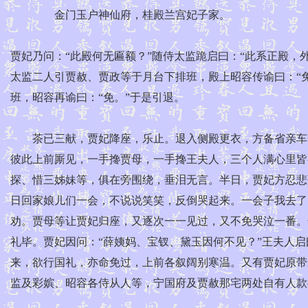
金门玉户神仙府，桂殿兰宫妃子家。
贾妃乃问：“此殿何无匾额？”随侍太监跪启曰：“此系正殿，
太监二人引贾赦、贾政等于月台下排班，殿上昭容传谕曰：“
班，昭容再谕曰：“免。”于是引退。
茶已三献，贾妃降座，乐止。退入侧殿更衣，方备省亲车驾
彼此上前厮见，一手搀贾母，一手搀王夫人，三个人满心里皆
探、惜三姊妹等，俱在旁围绕，垂泪无言。半日，贾妃方忍悲
日回家娘儿们一会，不说说笑笑，反倒哭起来。一会子我去了
劝。贾母等让贾妃归座，又逐次一一见过，又不免哭泣一番。
礼毕。贾妃因问：“薛姨妈、宝钗、黛玉因何不见？”王夫人启
来，欲行国礼，亦命免过，上前各叙阔别寒温。又有贾妃原带
监及彩嫔、昭容各侍从人等，宁国府及贾赦那宅两处自有人款