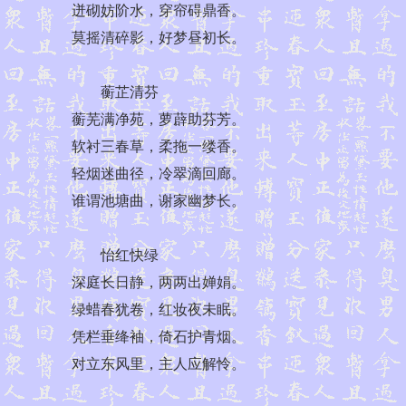
迸砌妨阶水，穿帘碍鼎香。
莫摇清碎影，好梦昼初长。
蘅芷清芬
蘅芜满净苑，萝薜助芬芳。
软衬三春草，柔拖一缕香。
轻烟迷曲径，冷翠滴回廊。
谁谓池塘曲，谢家幽梦长。
怡红快绿
深庭长日静，两两出婵娟。
绿蜡春犹卷，红妆夜未眠。
凭栏垂绛袖，倚石护青烟。
对立东风里，主人应解怜。