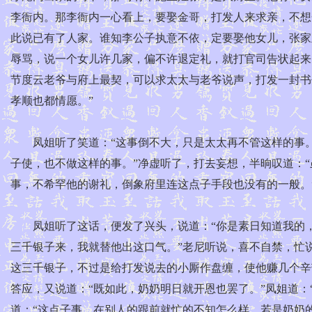
李衙内。那李衙内一心看上，要娶金哥，打发人来求亲，不想
此说已有了人家。谁知李公子执意不依，定要娶他女儿，张家
辱骂，说一个女儿许几家，偏不许退定礼，就打官司告状起来
节度云老爷与府上最契，可以求太太与老爷说声，打发一封书
孝顺也都情愿。”
凤姐听了笑道：“这事倒不大，只是太太再不管这样的事。”
子使，也不做这样的事。”净虚听了，打去妄想，半晌叹道：
事，不希罕他的谢礼，倒象府里连这点子手段也没有的一般。
凤姐听了这话，便发了兴头，说道：“你是素日知道我的，
三千银子来，我就替他出这口气。”老尼听说，喜不自禁，忙说
这三千银子，不过是给打发说去的小厮作盘缠，使他赚几个辛
答应，又说道：“既如此，奶奶明日就开恩也罢了。”凤姐道：
道：“这点子事，在别人的跟前就忙的不知怎么样，若是奶奶