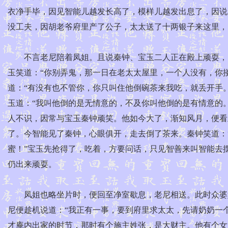
衣净手毕，因见智能儿越发长高了，模样儿越发出息了，因说
没工夫，因胡老爷府里产了公子，太太送了十两银子来这里，
不言老尼陪着凤姐。且说秦钟、宝玉二人正在殿上顽耍，因见
玉笑道：“你别弄鬼，那一日在老太太屋里，一个人没有，你搂
道：“有没有也不管你，你只叫住他倒碗茶来我吃，就丢开手。
玉道：“我叫他倒的是无情意的，不及你叫他倒的是有情意的。
人不识，因常与宝玉秦钟顽笑。他如今大了，渐知风月，便看
了。今智能见了秦钟，心眼俱开，走去倒了茶来。秦钟笑道：“
蜜！”宝玉先抢得了，吃着，方要问话，只见智善来叫智能去
仍出来顽耍。
凤姐也略坐片时，便回至净室歇息，老尼相送。此时众婆娘
尼便趁机说道：“我正有一事，要到府里求太太，先请奶奶一
才庵内出家的时节，那时有个施主姓张，是大财主。他有个女