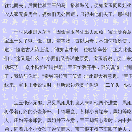
往北而去，后面拉着宝玉的马，搭着鞍笼，便知宝玉同凤姐坐
农人家无多房舍，婆娘们无处回避，只得由他们去了。那些村
一时凤姐进入茅堂，因命宝玉等先出去顽顽。宝玉等会意，
宝玉一见了锹、镢、锄、犁等物，皆以为奇，不知何项所使，
道：“怪道古人诗上说，‘谁知盘中餐，粒粒皆辛苦’，正为此
们：“这又是什么？”小厮们又告诉他原委。宝玉听说，便上
动坏了！”众小厮忙断喝拦阻。宝玉忙丢开手，陪笑说道：“我
了，我纺与你瞧。”秦钟暗拉宝玉笑道：“此卿大有意趣。”宝
线来。宝玉正要说话时，只听那边老婆子叫道：“二丫头，快
宝玉怅然无趣。只见凤姐儿打发人来叫他两个进去。凤姐洗
将带着行路的茶壶茶杯、十锦屉盒、各样小食端来，凤姐等吃
人。庄妇等来叩赏。凤姐并不在意，宝玉却留心看时，内中并
弟，同着几个小女孩子说笑而来。宝玉恨不得下车跟了他去，