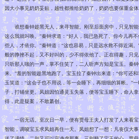
因大小事见奶奶妥贴，越性都推给奶奶了，奶奶也要保重金体
谁想秦钟趁黑无人，来寻智能。刚至后面房中，只见智能独
这么我就叫唤。”秦钟求道：“好人，我已急死了。你今儿再不
些人，才依你。”秦钟道：“这也容易，只是远水救不得近渴
般的挣挫不起，又不好叫的，少不得依他了。正在得趣，只见
只听那人嗤的一声，掌不住笑了，二人听声方知是宝玉。秦钟
来。”羞的智能趁黑地跑了。宝玉拉了秦钟出来道：“你可还和
玉笑道：“这会子也不用说，等一会睡下，再细细的算帐。”
子，打铺坐更。凤姐因怕通灵玉失落，便等宝玉睡下，命人拿
得，此是疑案，不敢纂创。
一宿无话。至次日一早，便有贾母王夫人打发了人来看宝玉
智能，调唆宝玉求凤姐再住一天。凤姐想了一想：凡丧仪大事
送了满情，二则又可以完净虚那事，三则顺了宝玉的心，贾母