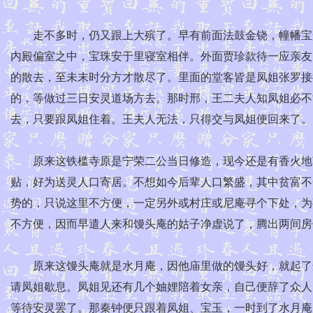
走不多时，仍又跟上大殡了。早有前面法鼓金铙，幢幡宝盖
内殿偏室之中，宝珠安于里寝室相伴。外面贾珍款待一应亲友
的散去，至未末时分方才散尽了。里面的堂客皆是凤姐张罗接
的，等做过三日安灵道场方去。那时邢，王二夫人知凤姐必不
去，只要跟凤姐住着。王夫人无法，只得交与凤姐便回来了。
原来这铁槛寺原是宁荣二公当日修造，现今还是有香火地亩
贴，好为送灵人口寄居。不想如今后辈人口繁盛，其中贫富不
势的，只说这里不方便，一定另外或村庄或尼庵寻个下处，为
不方便，因而早遣人来和馒头庵的姑子净虚说了，腾出两间房
原来这馒头庵就是水月庵，因他庙里做的馒头好，就起了这
请凤姐歇息。凤姐见还有几个妯娌陪着女亲，自己便辞了众人
等待安灵罢了。那秦钟便只跟着凤姐、宝玉，一时到了水月庵