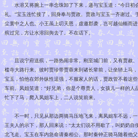
水溶又将腕上一串念珠卸了下来，递与宝玉道：“今日初会
礼。”宝玉连忙接了，回身奉与贾政。贾政与宝玉一齐谢过。
尘寰中之人也。小王虽上叨天恩，虚邀郡袭，岂可越仙輀而进
殡过完，方让水溶回舆去了。不在话下。
且说宁府送殡，一路热闹非常。刚至城门前，又有贾赦、贾
槛寺大路行来。彼时贾珍带贾蓉来到诸长辈前，让坐轿上马，
宝玉，怕他在郊外纵性逞强，不服家人的话，贾政管不着这些
车前。凤姐笑道：“好兄弟，你是个尊贵人，女孩儿一样的人
忙下了马，爬入凤姐车上，二人说笑前来。
不一时，只见从那边两骑马压地飞来，离凤姐车不远，一齐
王夫人的示下，那人回来说：“太太们说不用歇了，叫奶奶自
北飞走。宝玉在车内急命请秦相公。那时秦钟正骑马随着他父