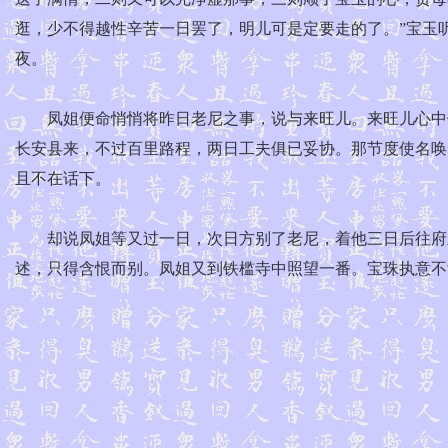
逛，少不得越性辛苦一日罢了，明儿可是定要走的了。”宝玉
夜。
凤姐便命悄悄将昨日老尼之事，说与来旺儿。来旺儿心中俱
长安县来，不过百里路程，两日工夫俱已妥协。那节度使名唤
且不在话下。
却说凤姐等又过一日，次日方别了老尼，着他三日后往府里
述，只得含恨而别。凤姐又到铁槛寺中照望一番。宝珠执意不