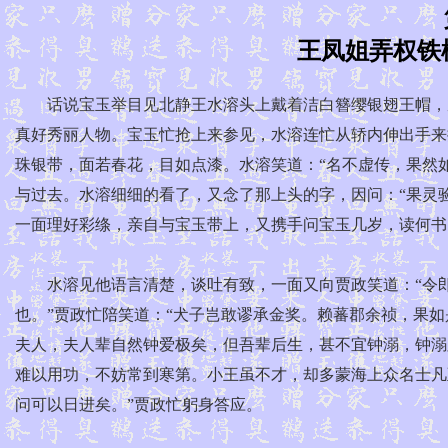
王凤姐弄权铁
话说宝玉举目见北静王水溶头上戴着洁白簪缨银翅王帽，
真好秀丽人物。宝玉忙抢上来参见，水溶连忙从轿内伸出手来
珠银带，面若春花，目如点漆。水溶笑道：“名不虚传，果然如‘
与过去。水溶细细的看了，又念了那上头的字，因问：“果灵验
一面理好彩绦，亲自与宝玉带上，又携手问宝玉几岁，读何书
水溶见他语言清楚，谈吐有致，一面又向贾政笑道：“令郎真
也。”贾政忙陪笑道：“犬子岂敢谬承金奖。赖蕃郡余祯，果如
夫人，夫人辈自然钟爱极矣，但吾辈后生，甚不宜钟溺，钟溺
难以用功，不妨常到寒第。小王虽不才，却多蒙海上众名士凡
问可以日进矣。”贾政忙躬身答应。