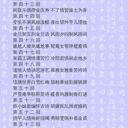
第 四 十 三 回
闲取乐偶攒金庆寿 不了情暂撮土为香
第 四 十 四 回
变生不测凤姐泼醋 喜出望外平儿理妆
第 四 十 五 回
金兰契互剖金兰语 风雨夕闷制风雨词
第 四 十 六 回
尴尬人难免尴尬事 鸳鸯女誓绝鸳鸯偶
第 四 十 七 回
呆霸王调情遭苦打 冷郎君惧祸走他乡
第 四 十 八 回
滥情人情误思游艺 慕雅女雅集苦吟诗
第 四 十 九 回
琉璃世界白雪红梅 脂粉番娃割腥啖膻
第 五 十 回
芦雪庵争联即景诗 暖香坞雅制春灯谜
第 五 十 一 回
薛小妹新编怀古诗 胡庸医乱用虎狼药
第 五 十 二 回
俏平儿情掩虾须镯 勇晴雯病补雀金裘
第 五 十 三 回