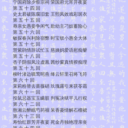
宁国府除夕祭宗祠 荣国府元宵开夜宴
第 五 十 四 回
史太君破陈腐旧套 王熙凤效戏彩斑衣
第 五 十 五 回
辱亲女愚妾争闲气 欺幼主刁奴蓄险心
第 五 十 六 回
敏探春兴利除宿弊 时宝钗小惠全大体
第 五 十 七 回
慧紫鹃情辞试忙玉 慈姨妈爱语慰痴颦
第 五 十 八 回
杏子阴假凤泣虚凰 茜纱窗真情揆痴理
第 五 十 九 回
柳叶渚边嗔莺咤燕 绛云轩里召将飞符
第 六 十 回
茉莉粉替去蔷薇硝 玖瑰露引来茯苓霜
第 六 十 一 回
投鼠忌器宝玉瞒脏 判冤决狱平儿行权
第 六 十 二 回
憨湘云醉眠芍药裀 呆香菱情解石榴裙
第 六 十 三 回
寿怡红群芳开夜宴 死金丹独艳理亲丧