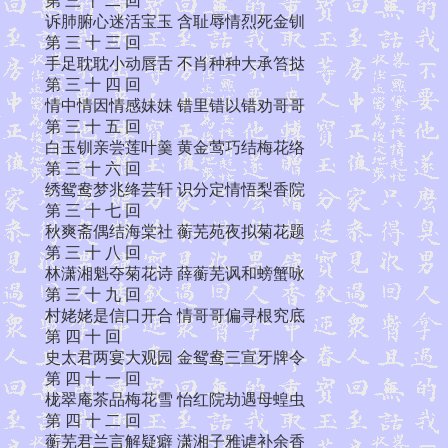
第 三 十 二 回
诉肺腑心迷活宝玉 含耻辱情烈死金钏
第 三 十 三 回
手足耽耽小动唇舌 不肖种种大承笞挞
第 三 十 四 回
情中情因情感妹妹 错里错以错劝哥哥
第 三 十 五 回
白玉钏亲尝莲叶羹 黄金莺巧结梅花络
第 三 十 六 回
绣鸳鸯梦兆绛芸轩 识分定情悟梨香院
第 三 十 七 回
秋爽斋偶结海棠社 蘅芜苑夜拟菊花题
第 三 十 八 回
林潇湘魁夺菊花诗 薛蘅芜讽和螃蟹咏
第 三 十 九 回
村姥姥是信口开合 情哥哥偏寻根究底
第 四 十 回
史太君两宴大观园 金鸳鸯三宣牙牌令
第 四 十 一 回
栊翠庵茶品梅花雪 怡红院劫遇母蝗虫
第 四 十 二 回
蘅芜君兰言解疑癖 潇湘子雅谑补余香