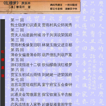
《红楼梦》
庚辰本
第 一 回
甄士隐梦幻识通灵 贾雨村风尘怀闺秀
第 二 回
贾夫人仙逝扬州城 冷子兴演说荣国府
第 三 回
贾雨村夤缘复旧职 林黛玉抛父进京都
第 四 回
红
薄命女偏逢薄命郎 葫芦僧乱判葫芦案
第 五 回
楼
游幻境指迷十二钗 饮仙醪曲演红楼梦
星
第 六 回
贾宝玉初试云雨情 刘姥姥一进荣国府
语
第 七 回
送宫花贾琏戏熙凤 宴宁府宝玉会秦钟
第 八 回
比通灵金莺微露意 探宝钗黛玉半含酸
第 九 回
恋风流情友入家塾 起嫌疑顽童闹学堂