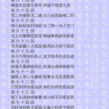
第 六 十 四 回
幽淑女悲题五美吟 浪荡子情遗九龙
第 六 十 五 回
贾二舍偷娶尤二姨 尤三姐思嫁柳二郎
第 六 十 六 回
情小妹耻情归地府 冷二郎一冷入空门
第 六 十 七 回
见土仪颦卿思故里 闻秘事凤姐讯家童
第 六 十 八 回
苦尤娘赚入大观园 酸凤姐大闹宁国府
第 六 十 九 回
弄小巧用借剑杀人 觉大限吞生金自逝
第 七 十 回
林黛玉重建桃花社 史湘云偶填柳絮词
第 七 十 一 回
嫌隙人有心生嫌隙 鸳鸯女无意遇鸳鸯
第 七 十 二 回
王熙凤恃强羞说病 来旺妇倚势霸成亲
第 七 十 三 回
痴丫头误拾绣春囊 懦小姐不问累金凤
第 七 十 四 回
惑奸谗抄检大观园 矢孤介杜绝宁国府