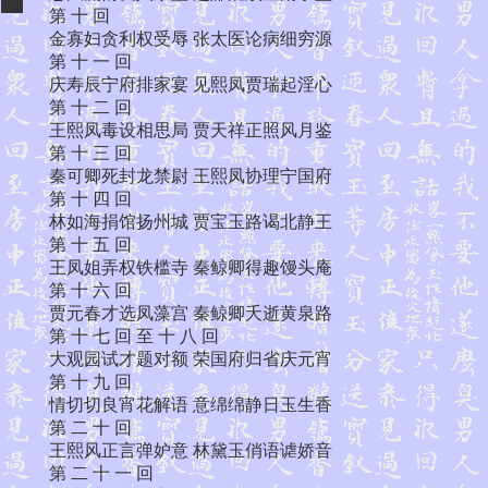
第 十 回
金寡妇贪利权受辱 张太医论病细穷源
第 十 一 回
庆寿辰宁府排家宴 见熙凤贾瑞起淫心
第 十 二 回
王熙凤毒设相思局 贾天祥正照风月鉴
第 十 三 回
秦可卿死封龙禁尉 王熙凤协理宁国府
第 十 四 回
林如海捐馆扬州城 贾宝玉路谒北静王
第 十 五 回
王凤姐弄权铁槛寺 秦鲸卿得趣馒头庵
第 十 六 回
贾元春才选凤藻宫 秦鲸卿夭逝黄泉路
第 十 七 回 至 十 八 回
大观园试才题对额 荣国府归省庆元宵
第 十 九 回
情切切良宵花解语 意绵绵静日玉生香
第 二 十 回
王熙风正言弹妒意 林黛玉俏语谑娇音
第 二 十 一 回