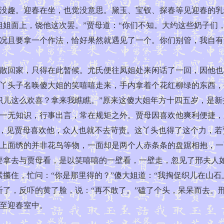
没趣。迎春在坐，也觉没意思。黛玉、宝钗、探春等见迎春的乳
姐姐面上，饶他这次罢。”贾母道：“你们不知。大约这些奶子们
况且要拿一个作法，恰好果然就遇见了一个。你们别管，我自有
回家，只得在此暂候。尤氏便往凤姐处来闲话了一回，因他也
丫头子名唤傻大姐的笑嘻嘻走来，手内拿着个花红柳绿的东西，
识儿这么欢喜？拿来我瞧瞧。”原来这傻大姐年方十四五岁，是
一无知识，行事出言，常在规矩之外。贾母因喜欢他爽利便捷，
处，见贾母喜欢他，众人也就不去苛责。这丫头也得了这个力，
上面绣的并非花鸟等物，一面却是两个人赤条条的盘踞相抱，一
要拿去与贾母看，是以笑嘻嘻的一壁看，一壁走，忽见了邢夫人
攥住，忙问：“你是那里得的？”傻大姐道：“我掏促织儿在山石
听了，反吓的黄了脸，说：“再不敢了。”磕了个头，呆呆而去。
至迎春室中。