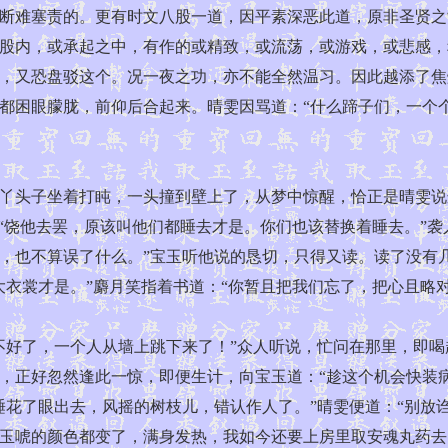
断难塞责的。更有时文八股一道，因平素深恶此道，原非圣贤之
股内，或承起之中，有作的或精致，或流荡，或游戏，或悲感，
，又恐盘驳这个。况一夜之功，亦不能全然温习。因此越添了焦
都困眼朦胧，前仰后合起来。晴雯因骂道：“什么蹄子们，一个
头子坐着打盹，一头撞到壁上了，从梦中惊醒，恰正是晴雯说
“饶他去罢，原该叫他们都睡去才是。你们也该替换着睡去。”
，也不算误了什么。”宝玉听他说的恳切，只得又读。读了没有
衣裳才是。”麝月笑指着书道：“你暂且把我们忘了，把心且略对
好了，一个人从墙上跳下来了！”众人听说，忙问在那里，即喝
，正好忽然逢此一惊，即便生计，向宝玉道：“趁这个机会快装
睡花了眼出去，风摇的树枝儿，错认作人了。”晴雯便道：“别放
玉唬的颜色都变了，满身发热，我如今还要上房里取安魂丸药去