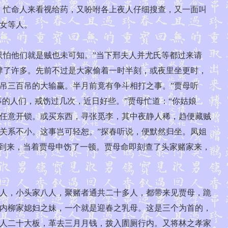
，忙命人来看视给药，又吩咐各上夜人仔细搜查，又一面叫
女等人。
怕他们就是贼也未可知。”当下邢夫人并尤氏等都过来请
肆了许多。先前不过是大家偷着一时半刻，或夜里坐更时，
吊三百吊的大输赢。半月前竟有争斗相打之事。”贾母听
的人们，戒饬过几次，近日好些。”贾母忙道：“你姑娘
任意开锁。或买东西，寻张觅李，其中夜静人稀，趋便藏贼
关系不小。这事岂可轻恕。”探春听说，便默然归坐。凤姐
妇到来，当着贾母申饬了一顿。贾母命即刻查了头家赌家来，
人，小头家八人，聚赌者通共二十多人，都带来见贾母，跪
内柳家媳妇之妹，一个就是迎春之乳母。这是三个为首的，
人二十大板，革去三月月钱，拨入圊厕行内。又将林之孝家