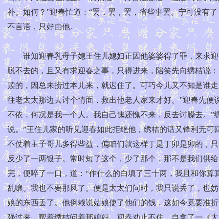
补。如何？”迎春忙道：“罢，罢，罢，省些事罢。宁可没有了
不言语，只好由他。
谁知迎春乳母子媳王住儿媳妇正因他婆婆得了罪，来求迎春
脱不去的，且又有求迎春之事，只得进来，陪笑先向绣桔说：
赎的，因总未捞过本儿来，就迟住了。可巧今儿又不知是谁走
往老太太那边去讨个情面，救出他老人家来才好。”迎春先便
不依，何况是我一个人。我自己愧还愧不来，反去讨臊去。”
说。”王住儿家的听见迎春如此拒绝他，绣桔的话又锋利无可
不仗着主子哥儿多得些益，偏咱们就这样丁是丁卯是卯的，只
反少了一两银子。常时短了这个，少了那个，那不是我们供给
完，便啐了一口，道：“作什么的白填了三十两，我且和你算
乱嚷。我也不要那凤了。便是太太们问时，我只说丢了，也妨
娘的东西丢了。他倒赖说姑娘使了他们的钱，这如今竟要准折
强过来，帮着绣桔问着那媳妇。迎春劝止不住，自拿了一《太