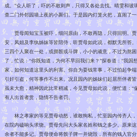
成。”众人听了，吓的不敢则声，只得又各处去找。晴雯和玻
查二门外邻园墙上夜的小厮们。于是园内灯笼火把，直闹了一
贾母闻知宝玉被吓，细问原由，不敢再隐，只得回明。贾母
安，凤姐及李纨姊妹等皆陪侍，听贾母如此说，都默无所答。
三四个人聚在一处，或掷骰或斗牌，小小的顽意，不过为熬困
了，忙说：“你既知道，为何不早回我们来？”探春道：“我因
家，如何知道这里头的利害。你自为耍钱常事，不过怕起争端
引奸引盗，何等事作不出来。况且园内的姊妹们起居所伴者皆
虽未大愈，精神因此比常稍减，今见贾母如此说，便忙道：“
有人出首者赏，隐情不告者罚。
林之孝家的等见贾母动怒，谁敢狥私，忙至园内传齐人，一
在院内磕响头求饶。贾母先问大头家名姓和钱之多少。原来这
余者不能多记。贾母便命将骰子牌一并烧毁，所有的钱入官分