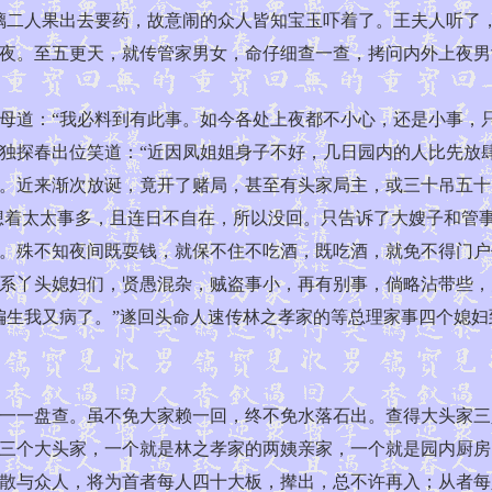
璃二人果出去要药，故意闹的众人皆知宝玉吓着了。王夫人听了
夜。至五更天，就传管家男女，命仔细查一查，拷问内外上夜男
道：“我必料到有此事。如今各处上夜都不小心，还是小事，只
独探春出位笑道：“近因凤姐姐身子不好，几日园内的人比先放
。近来渐次放诞，竟开了赌局，甚至有头家局主，或三十吊五十
想着太太事多，且连日不自在，所以没回。只告诉了大嫂子和管事
。殊不知夜间既耍钱，就保不住不吃酒，既吃酒，就免不得门户
系丫头媳妇们，贤愚混杂，贼盗事小，再有别事，倘略沾带些，
偏生我又病了。”遂回头命人速传林之孝家的等总理家事四个媳
一盘查。虽不免大家赖一回，终不免水落石出。查得大头家三
三个大头家，一个就是林之孝家的两姨亲家，一个就是园内厨房
散与众人，将为首者每人四十大板，撵出，总不许再入；从者每