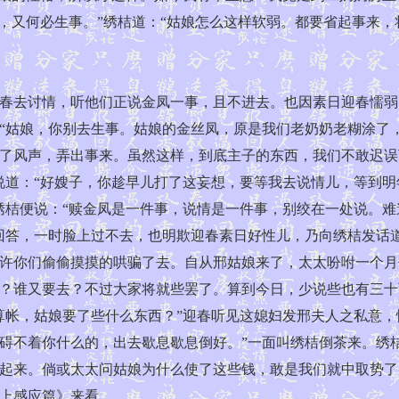
，又何必生事。”绣桔道：“姑娘怎么这样软弱。都要省起事来
去讨情，听他们正说金凤一事，且不进去。也因素日迎春懦弱
“姑娘，你别去生事。姑娘的金丝凤，原是我们老奶奶老糊涂了
了风声，弄出事来。虽然这样，到底主子的东西，我们不敢迟误
说道：“好嫂子，你趁早儿打了这妄想，要等我去说情儿，等到
绣桔便说：“赎金凤是一件事，说情是一件事，别绞在一处说。
回答，一时脸上过不去，也明欺迎春素日好性儿，乃向绣桔发话
许你们偷偷摸摸的哄骗了去。自从邢姑娘来了，太太吩咐一个月
？谁又要去？不过大家将就些罢了。算到今日，少说些也有三十
算帐，姑娘要了些什么东西？”迎春听见这媳妇发邢夫人之私意，
碍不着你什么的，出去歇息歇息倒好。”一面叫绣桔倒茶来。绣
起来。倘或太太问姑娘为什么使了这些钱，敢是我们就中取势了
上感应篇》来看。