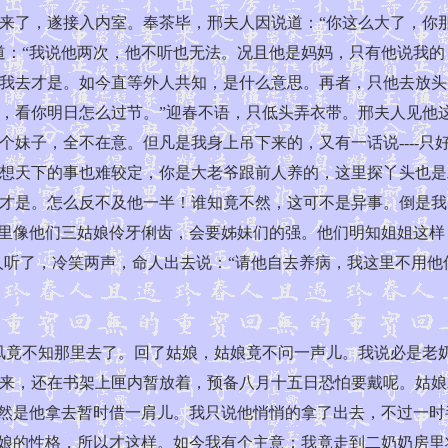
了，遂接入内室。奉茶毕，邢夫人因说道：“你这么大了，你那
道：“我说他两次，他不听也无法。况且他是妈妈，只有他说我的
我去才是。如今直等外人共知，是什么意思。再者，只他去放头
，看你明日怎么过节。”迎春不语，只低头弄衣带。邢夫人见他
个妹子，全不在意。但凡是我身上吊下来的，又有一话说----
想天下的事也难较定，你是大老爷跟前人养的，这里探丫头也是
才是。怎么反不及他一半！谁知竟不然，这可不是异事。倒是我
那里像他们三姑娘伶牙俐齿，会要姊妹们的强。他们明知姐姐这样
人听了，冷笑两声，命人出去说：“请他自去养病，我这里不用他
竟不知那里去了。回了姑娘，姑娘竟不问一声儿。我说必是老奶
来，还在书架上匣内暂放着，预备八月十五日恐怕要戴呢。姑娘
自然是他拿去暂时借一肩儿。我只说他悄悄的拿了出去，不过一
姑娘的性格，所以才这样。如今我有个主意：我竟走到二奶奶房