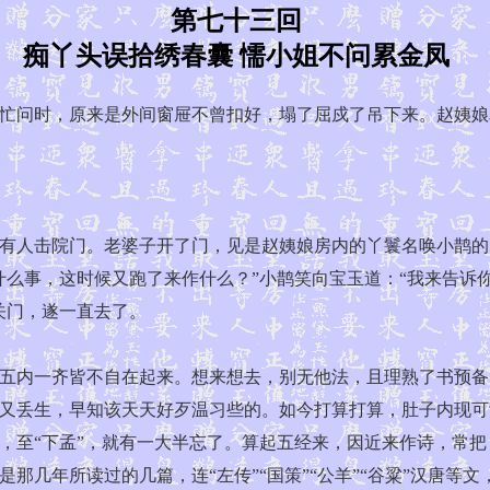
第七十三回
痴丫头误拾绣春囊 懦小姐不问累金凤
问时，原来是外间窗屉不曾扣好，塌了屈戍了吊下来。赵姨娘
人击院门。老婆子开了门，见是赵姨娘房内的丫鬟名唤小鹊的
什么事，这时候又跑了来作什么？”小鹊笑向宝玉道：“我来告诉
关门，遂一直去了。
内一齐皆不自在起来。想来想去，别无他法，且理熟了书预备
丢生，早知该天天好歹温习些的。如今打算打算，肚子内现可背诵
，至“下孟”，就有一大半忘了。算起五经来，因近来作诗，常
那几年所读过的几篇，连“左传”“国策”“公羊”“谷粱”汉唐等