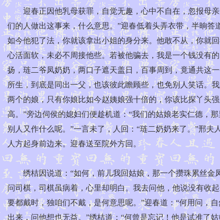
迎春正因他乳母获罪，自觉无趣，心中不自在，忽报母亲来
们的人做出这事来，什么意思。”迎春低着头弄衣带，半晌答
如今他犯了法，你就该拿出小姐的身分来。他敢不从，你就回
心活面软，未必不周接他些。若被他骗去，我是一个钱没有的
扬，琏二爷凤奶奶，两口子遮天盖日，百事周到，竟通共这一
所生，到底是同出一父，也该彼此瞻顾些，也免别人笑话。我
两个的娘，只有你娘比如今赵姨娘强十倍的，你该比探丫头强
高。”旁边伺侯的媳妇们便趁机道：“我们的姑娘老实仁德，
别人又作什么呢。”一言未了，人回：“琏二奶奶来了。”邢夫
人方起身前边来。迎春送至院外方回。
绣桔因说道：“如何，前儿我回姑娘，那一个攒珠累丝金凤
问司棋，司棋虽病着，心里却明白。我去问他，他说没有收起
要都戴时，独咱们不戴，是何意思呢。”迎春道：“何用问，
出来，问他想也无益。”绣桔道：“何曾是忘记！他是试准了