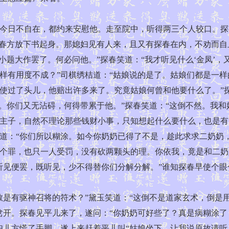
日不自在，都约来安慰他。走至院中，听得两三个人较口。探
迎春方放下书起身。那媳妇见有人来，且又有探春在内，不劝而自
小题大作罢了。何必问他。”探春笑道：“我才听见什么‘金凤’，
样有用度不成？”司棋绣桔道：“姑娘说的是了。姑娘们都是一
使过了头儿，他赔出许多来了。究竟姑娘何曾和他要什么了。”
笑。你们又无沾碍，何得带累于他。”探春笑道：“这倒不然。我
主子，自然不理论那些钱财小事，只知想起什么要什么，也是有
道：“你们所以糊涂。如今你奶奶已得了不是，趁此求求二奶奶
个罪，也只一人受罚，没有砍两颗头的理。你依我，竟是和二奶
听见便罢，既听见，少不得替你们分解分解。”谁知探春早使个眼
有驱神召将的符术？”黛玉笑道：“这倒不是道家玄术，倒是用
岔开。探春见平儿来了，遂问：“你奶奶可好些了？真是病糊涂了
妇儿方慌了手脚，遂上来赶着平儿叫“姑娘坐下，让我说原故请听