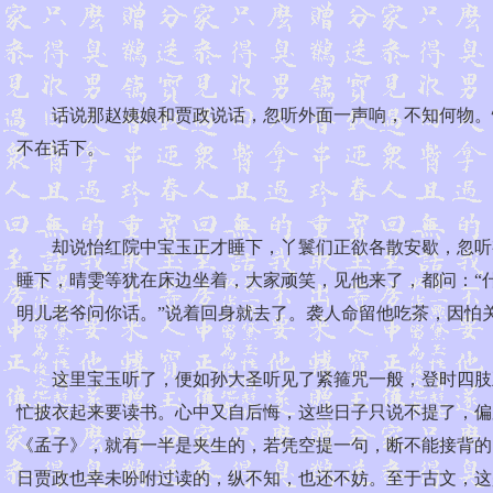
话说那赵姨娘和贾政说话，忽听外面一声响，不知何物。忙
不在话下。
却说怡红院中宝玉正才睡下，丫鬟们正欲各散安歇，忽听有
睡下，晴雯等犹在床边坐着，大家顽笑，见他来了，都问：“
明儿老爷问你话。”说着回身就去了。袭人命留他吃茶，因怕
这里宝玉听了，便如孙大圣听见了紧箍咒一般，登时四肢五
忙披衣起来要读书。心中又自后悔，这些日子只说不提了，偏又
《孟子》，就有一半是夹生的，若凭空提一句，断不能接背的
日贾政也幸未吩咐过读的，纵不知，也还不妨。至于古文，这是