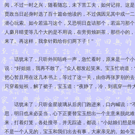
阅，不过一时之兴，随看随忘，未下苦工夫，如何记得。这是
贾政当日起身时选了百十篇命他读的，不过偶因见其中或一二
潜心玩索。如今若温习这个，又恐明日盘诘那个，若温习那个
人麝月晴雯等几个大的是不用说，在旁剪烛斟茶，那些小的，
来了。再这样，我拿针戳给你们两下子！”
话犹未了，只听外间咕咚一声，急忙看时，原来是一个小丫
说：“好姐姐，我再不敢了。”众人都发起笑来。宝玉忙劝道：
把心暂且用在这几本书上，等过了这一关，由你再张罗别的去
只穿着短袄，解了裙子，宝玉道：“夜静了，冷，到底穿一件大
话犹未了，只听金星玻璃从后房门跑进来，口内喊说：“不
思，明日也未必妥当，心下正要替宝玉想出一个主意来脱此难
来，打着灯笼，各处搜寻，并无踪迹，都说：“小姑娘们想是
不是一个人见的，宝玉和我们出去有事，大家亲见的。如今宝