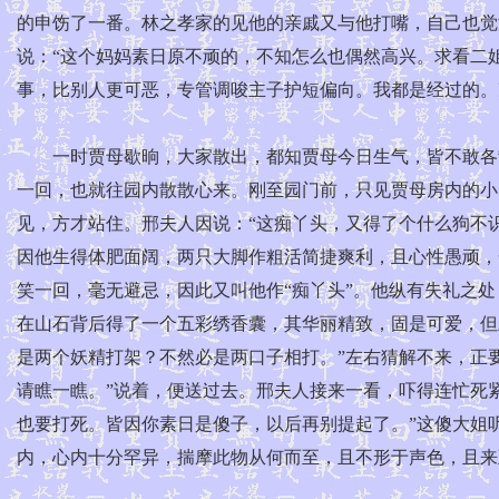
的申饬了一番。林之孝家的见他的亲戚又与他打嘴，自己也觉
说：“这个妈妈素日原不顽的，不知怎么也偶然高兴。求看二
事，比别人更可恶，专管调唆主子护短偏向。我都是经过的。
一时贾母歇晌，大家散出，都知贾母今日生气，皆不敢各散
一回，也就往园内散散心来。刚至园门前，只见贾母房内的小
见，方才站住。邢夫人因说：“这痴丫头，又得了个什么狗不
因他生得体肥面阔，两只大脚作粗活简捷爽利，且心性愚顽，
笑一回，毫无避忌，因此又叫他作“痴丫头”。他纵有失礼之
在山石背后得了一个五彩绣香囊，其华丽精致，固是可爱，但
是两个妖精打架？不然必是两口子相打。”左右猜解不来，正
请瞧一瞧。”说着，便送过去。邢夫人接来一看，吓得连忙死紧
也要打死。皆因你素日是傻子，以后再别提起了。”这傻大姐
内，心内十分罕异，揣摩此物从何而至，且不形于声色，且来