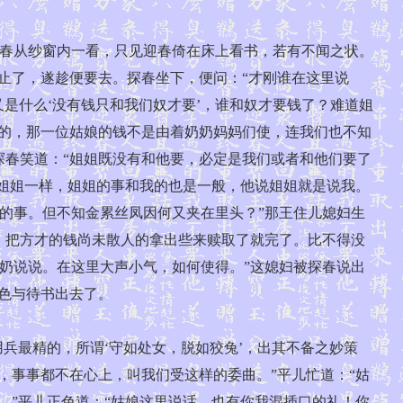
春从纱窗内一看，只见迎春倚在床上看书，若有不闻之状。
止了，遂趁便要去。探春坐下，便问：“才刚谁在这里说
又是什么‘没有钱只和我们奴才要’，谁和奴才要钱了？难道姐
样的，那一位姑娘的钱不是由着奶奶妈妈们使，连我们也不知
探春笑道：“姐姐既没有和他要，必定是我们或者和他们要了
和姐姐一样，姐姐的事和我的也是一般，他说姐姐就是说我。
的事。但不知金累丝凤因何又夹在里头？”那王住儿媳妇生
，把方才的钱尚未散人的拿出些来赎取了就完了。比不得没
奶说说。在这里大声小气，如何使得。”这媳妇被探春说出
色与待书出去了。
兵最精的，所谓‘守如处女，脱如狡兔’，出其不备之妙策
，事事都不在心上，叫我们受这样的委曲。”平儿忙道：“姑
。”平儿正色道：“姑娘这里说话，也有你我混插口的礼！你