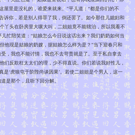
这屋里是没礼的，谁爱来就来。”平儿道：“都是你们的不
且告诉你，若是别人得罪了我，倒还罢了。如今那住儿媳妇和
个丫头在卧房里大嚷大叫，二姐姐竟不能辖治，所以我看不
平儿忙陪笑道：“姑娘怎么今日说这话出来？我们奶奶如何当
置。但他现是姑娘的奶嫂，据姑娘怎么样为是？”当下迎春只和
自受，我也不能讨情，我也不去苛责就是了。至于私自拿去
他们反欺枉太太们的理，少不得直说。你们若说我好性儿，
真是‘虎狼屯于阶陛尚谈因果’。若使二姐姐是个男人，这一
知道是那个，且听下回分解。