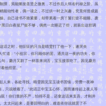
制撰，焉能阐发圣贤之微奥，不过作后人饵名钓禄之阶。虽
稍能动性者，偶一读之，不过供一时之兴趣，究竟何曾成篇
燥。自己读书不致紧要，却带累着一房丫鬟们皆不能睡。袭
个黑日白夜挺尸挺不够，偶然一次睡迟了些，就装出这腔调
这话之时，他怔怔的只当是晴雯打了他一下，遂哭央
袭人忙道：“小祖宗，你只顾你的罢。通共这一夜的功夫，你
几句，麝月又斟了一杯茶来润舌，宝玉接茶吃了。因见麝月
着他些罢。”
起人来，各处寻找。晴雯因见宝玉读书苦恼，劳费一夜神
病，只说唬着了。”此话正中宝玉心怀，因而遂传起上夜人等
诌屁！你们查的不严，怕得不是，还拿这话来支吾。才刚并
。太太问起来，是要回明白的，难道依你说就罢了不