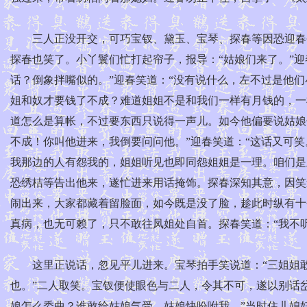
三人正没开交，可巧宝钗、黛玉、宝琴、探春等因恐迎春今
探春也笑了。小丫鬟们忙打起帘子，报导：“姑娘们来了。”
话？倒象拌嘴似的。”迎春笑道：“没有说什么，左不过是他们
姐和奴才要钱了不成？难道姐姐不是和我们一样有月钱的，一
道怎么是算帐，不过要东西只说得一声儿。如今他偏要说姑娘
不成！你叫他进来，我倒要问问他。”迎春笑道：“这话又可
我那边的人有怨我的，姐姐听见也即同怨姐姐是一理。咱们是
恐绣桔等告出他来，遂忙进来用话掩饰。探春深知其意，因笑
闹出来，大家都藏着留脸面，如今既是没了脸，趁此时纵有十
真病，也无可赖了，只不敢往凤姐处自首。探春笑道：“我不
这里正说话，忽见平儿进来。宝琴拍手笑说道：“三姐姐敢是
也。”二人取笑。宝钗便使眼色与二人，令其不可，遂以别话
娘怎么委曲？谁敢给姑娘气受，姑娘快吩咐我。”当时住儿媳