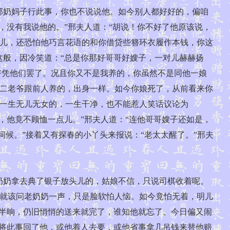
奶妈子行此事，你也不说说他。如今别人都好好的，偏咱
，没有我说他的。”邢夫人道：“胡说！你不好了他原该说，
儿，还恐怕他巧言花语的和你借贷些簪环衣履作本钱，你这
这般，因冷笑道：“总是你那好哥哥好嫂子，一对儿赫赫扬
只好凭他们罢了。况且你又不是我养的，你虽然不是同他一娘
二老爷跟前人养的，出身一样。如今你娘死了，从前看来你
一生无儿无女的，一生干净，也不能惹人笑话议论为
，他竟不顾恤一点儿。”邢夫人道：“连他哥哥嫂子还如是，
伺候。”接着又有探春的小丫头来报说：“老太太醒了。”邢夫
奶拿去典了银子放头儿的，姑娘不信，只说司棋收着呢。
就该问老奶奶一声，只是脸软怕人恼。如今竟怕无着，明儿
时半晌，仍旧悄悄的送来就完了，谁知他就忘了。今日偏又闹
里将此事回了他，或他着人去要，或他省事拿几吊钱来替他赔