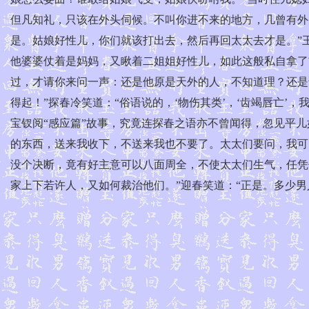
但凡知礼，只该在外头伺候。不叫你进不来的地方，几曾有外
是。姑娘好性儿，你们就该打出去，然后再回太太去才是。”
他婆婆仗着是妈妈，又瞅着二姐姐好性儿，如此这般私自拿了
过，才请你来问一声：还是他原是天外的人，不知道理？还是
得起！”探春冷笑道：“俗语说的，‘物伤其类’，‘齿竭唇亡
宝钗阅“感应篇”故事，究竟连探春之语亦不曾闻得，忽见平
的东西，送来我收下，不送来我也不要了。太太们要问，我可
没个决断，竟有好主意可以八面周全，不使太太们生气，任凭
家上下若许人，又如何裁治他们。”迎春笑道：“正是。多少