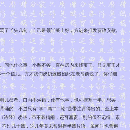
骂了丫头几句，自己带领丫鬟上好，方进来打发贾政安歇。
。问他什么事，小鹊不答，直往房内来找宝玉。只见宝玉才
你一个信儿。方才我们奶奶这般如此在老爷前说了。你仔细
明儿盘考。口内不舛错，便有他事，也可搪塞一半。想罢，
的，不过只有“学”“庸”“二论”是带注背得出的。至上本
把《诗经》读些，虽不甚精阐，还可塞责。别的虽不记得，素
文，不过几十篇，这几年竟未曾温得半篇片语，虽闲时也曾遍