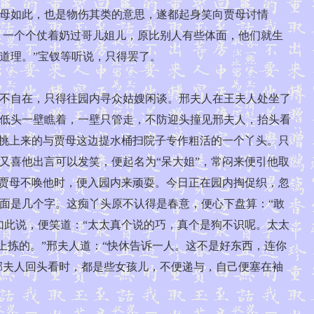
母如此，也是物伤其类的意思，遂都起身笑向贾母讨情
，一个个仗着奶过哥儿姐儿，原比别人有些体面，他们就生
道理。”宝钗等听说，只得罢了。
不自在，只得往园内寻众姑嫂闲谈。邢夫人在王夫人处坐了
低头一壁瞧着，一壁只管走，不防迎头撞见邢夫人，抬头看
新挑上来的与贾母这边提水桶扫院子专作粗活的一个丫头。只
又喜他出言可以发笑，便起名为“呆大姐”，常闷来便引他取
若贾母不唤他时，便入园内来顽耍。今日正在园内掏促织，忽
面是几个字。这痴丫头原不认得是春意，便心下盘算：“敢
如此说，便笑道：“太太真个说的巧，真个是狗不识呢。太太
上拣的。”邢夫人道：“快休告诉一人。这不是好东西，连你
邢夫人回头看时，都是些女孩儿，不便递与，自己便塞在袖