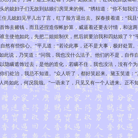
头的媳妇子们无故到姑娘们房里来的例。”绣桔道：“你不知我们
王住儿媳妇见平儿出了言，红了脸方退出去。探春接着道：“我
首饰去赌钱，而且还捏造假帐妙算，威逼着还要去讨情，和这两
谁主使他如此，先把二姐姐制伏，然后就要治我和四姑娘了？”
’，我自然有些惊心。”平儿道：“若论此事，还不是大事，极好处
儿如此说，乃笑道：“问我，我也没什么法子。他们的不是，自作
以隐瞒遮饰过去，是他的造化，若瞒不住，我也没法，没有个为
你们处治，我总不知道。”众人听了，都好笑起来。黛玉笑道：“
男人尚如此，何况我哉。”一语未了，只见又有一个人进来。正不