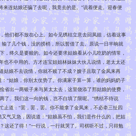
，将来连姑娘还骗了去呢，我竟去的是。”说着便走。迎春便
，他们都不放在心上。如今见绣桔立意去回凤姐，估着这事
，输了几个钱，没的捞梢，所以暂借了去。原说一日半晌就
下，终久是要赎的。如今还要求姑娘看从小儿吃奶的情常，
明年也不中用的。方才连宝姐姐林妹妹大伙儿说情，老太太还
难道姑娘不去说情，你就不赎了不成？嫂子且取了金凤来再
道：“姑娘，你别太仗势了。你满家子算一算，谁的妈妈奶子
俭省出一两银子来与舅太太去，这里饶添了邢姑娘的使费，
两了。我们这一向的钱，岂不白填了限呢。”绣桔不待说
忙止道：“罢，罢，罢。你不能拿了金凤来，不必牵三扯四
桔又气又急，因说道：“姑娘虽不怕，我们是作什么的，把姑
？这还了得！”一行说，一行就哭了。司棋听不过，只得勉