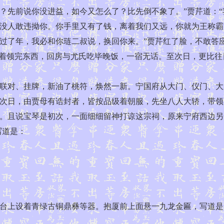
？先前说你没进益，如今又怎么了？比先倒不象了。”贾芹道：“
没人敢违拗你。你手里又有了钱，离着我们又远，你就为王称霸
过了年，我必和你琏二叔说，换回你来。”贾芹红了脸，不敢答应
看着领完东西，回房与尤氏吃毕晚饭，一宿无话。至次日，更比往
对、挂牌，新油了桃符，焕然一新。宁国府从大门、仪门、大
次日，由贾母有诰封者，皆按品级着朝服，先坐八人大轿，带领
。且说宝琴是初次，一面细细留神打谅这宗祠，原来宁府西边另
写道是：
台上设着青绿古铜鼎彝等器。抱厦前上面悬一九龙金匾，写道是