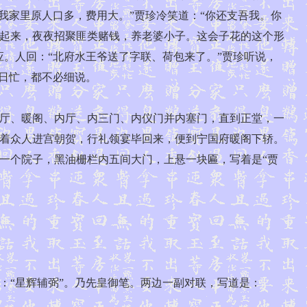
我家里原人口多，费用大。”贾珍冷笑道：“你还支吾我。你
起来，夜夜招聚匪类赌钱，养老婆小子。这会子花的这个形
。人回：“北府水王爷送了字联、荷包来了。”贾珍听说，
日忙，都不必细说。
厅、暖阁、内厅、内三门、内仪门并内塞门，直到正堂，一
着众人进宫朝贺，行礼领宴毕回来，便到宁国府暖阁下轿。
一个院子，黑油栅栏内五间大门，上悬一块匾，写着是“贾
：“星辉辅弼”。乃先皇御笔。两边一副对联，写道是：