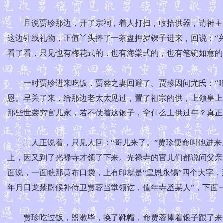
且说贾珍那边，开了宗祠，着人打扫，收拾供器，请神主，
这边针线礼物，正值丫头捧了一茶盘押岁锞子进来，回说：“
看了看，只见也有梅花式的，也有海棠式的，也有笔锭如意的
一时贾珍进来吃饭，贾蓉之妻回避了。贾珍因问尤氏：“咱们
恩。早关了来，给那边老太太见过，置了祖宗的供，上领皇上
那些世袭穷官儿家，若不仗着这银子，拿什么上供过年？真正皇
二人正说着，只见人回：“哥儿来了。”贾珍便命叫他进来。
上，因又到了光禄寺才领了下来。光禄寺的官儿们都说问父亲
面说，一面瞧那黄布口袋，上有印就是“皇恩永锡”四个大字
年月日龙禁尉候补侍卫贾蓉当堂领讫，值年寺丞某人”，下面
贾珍吃过饭，盥漱毕，换了靴帽，命贾蓉捧着银子跟了来，