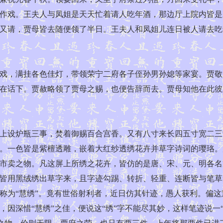
作戏。王夫人与凤姐是天天忙着请人吃年酒，那边厅上院内皆是
珍又请，贾母皆去随便领了半日。王夫人和凤姐儿连日被人请
，满挂各色佳灯，带领荣宁二府各子侄孙男孙媳等家宴。贾敬
在话下。贾赦略领了贾母之赐，也便告辞而去。贾母知他在此彼
设炉瓶三事，焚着御赐百合宫香。又有八寸来长四五寸宽二三
。一色皆是紫檀透雕，嵌着大红纱透绣花卉并草字诗词的璎珞。
市卖之物。凡这屏上所绣之花卉，皆仿的是唐、宋、元、明各名
皆用黑绒绣出草字来，且字迹勾踢、转折、轻重、连断皆与笔草
称为“慧绣”。竟有世俗射利者，近日仿其针迹，愚人获利。偏
因深惜“慧绣”之佳，便说这“绣”字不能尽其妙，这样笔迹说一“