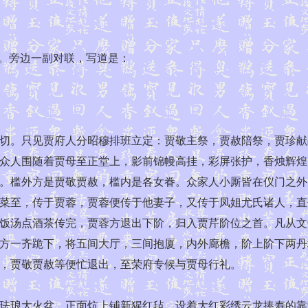
”。旁边一副对联，写道是：
切。只见贾府人分昭穆排班立定：贾敬主祭，贾赦陪祭，贾珍献
众人围随着贾母至正堂上，影前锦幔高挂，彩屏张护，香烛辉煌
。槛外方是贾敬贾赦，槛内是各女眷。众家人小厮皆在仪门之外
菜至，传于贾蓉，贾蓉便传于他妻子，又传于凤姐尤氏诸人，直
饭汤点酒茶传完，贾蓉方退出下阶，归入贾芹阶位之首。凡从文
方一齐跪下，将五间大厅，三间抱厦，内外廊檐，阶上阶下两丹
，贾敬贾赦等便忙退出，至荣府专候与贾母行礼。
琅大火盆，正面炕上铺新猩红毡，设着大红彩绣云龙捧寿的靠