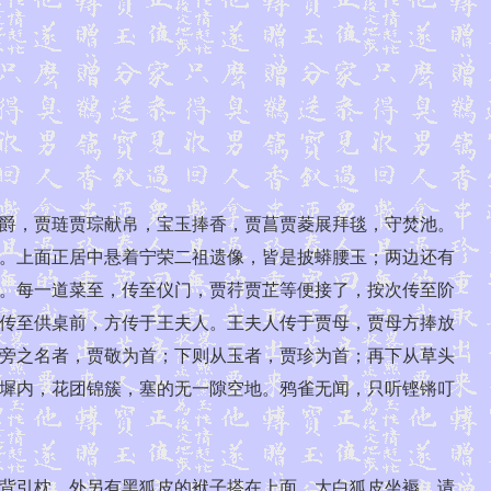
爵，贾琏贾琮献帛，宝玉捧香，贾菖贾菱展拜毯，守焚池。
。上面正居中悬着宁荣二祖遗像，皆是披蟒腰玉；两边还有
。每一道菜至，传至仪门，贾荇贾芷等便接了，按次传至阶
传至供桌前，方传于王夫人。王夫人传于贾母，贾母方捧放
旁之名者，贾敬为首；下则从玉者，贾珍为首；再下从草头
墀内，花团锦簇，塞的无一隙空地。鸦雀无闻，只听铿锵叮
背引枕，外另有黑狐皮的袱子搭在上面，大白狐皮坐褥，请