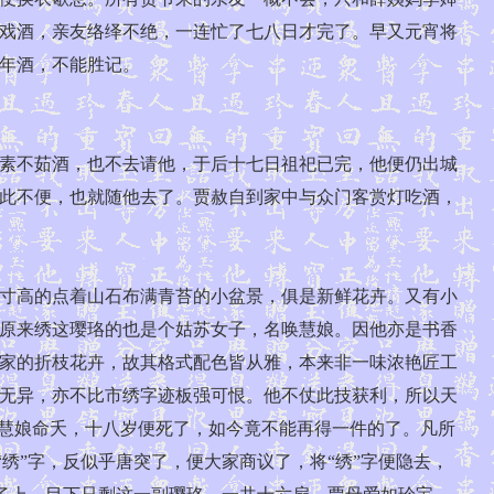
戏酒，亲友络绎不绝，一连忙了七八日才完了。早又元宵将
去吃年酒，不能胜记。
素不茹酒，也不去请他，于后十七日祖祀已完，他便仍出城
此不便，也就随他去了。贾赦自到家中与众门客赏灯吃酒，
寸高的点着山石布满青苔的小盆景，俱是新鲜花卉。又有小
原来绣这璎珞的也是个姑苏女子，名唤慧娘。因他亦是书香
家的折枝花卉，故其格式配色皆从雅，本来非一味浓艳匠工
无异，亦不比市绣字迹板强可恨。他不仗此技获利，所以天
这慧娘命夭，十八岁便死了，如今竟不能再得一件的了。凡所
绣”字，反似乎唐突了，便大家商议了，将“绣”字便隐去，