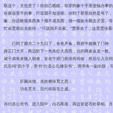
取这个，太也贪了！你自己瞧瞧，你穿的象个手里使钱办事的
在家庙里干的事，打谅我不知道呢。你到了那里自然是爷了，
象，你还敢领东西来？领不成东西，领一顿驮水棍去才罢。等
忙命贾蓉出去款待，“只说我不在家。”贾蓉去了，这里贾珍
已到了腊月二十九日了，各色齐备，两府中都换了门神、联
路正门大开，两边阶下一色朱红大高照，点的两条金龙一般。
诸子弟有未随入朝者，皆在宁府门前排班伺候，然后引入宗祠
氏宗祠”四个字，旁书“衍圣公孔继宗书”。两旁有一副长联，
肝脑涂地，兆姓赖保育之恩；
功名贯天，百代仰蒸尝之盛。
亦衍圣公所书。进入院中，白石甬路，两边皆是苍松翠柏。月