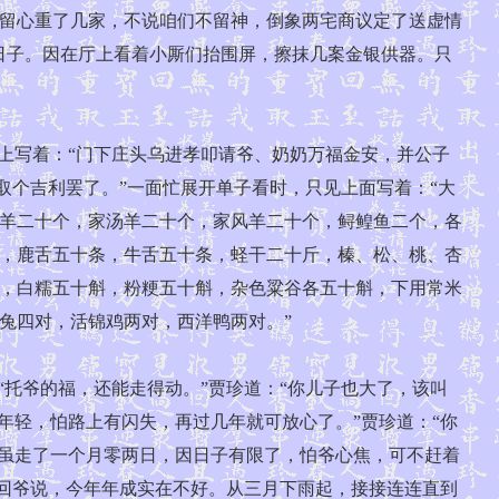
留心重了几家，不说咱们不留神，倒象两宅商议定了送虚情
日子。因在厅上看着小厮们抬围屏，擦抹几案金银供器。只
上写着：“门下庄头乌进孝叩请爷、奶奶万福金安，并公子
取个吉利罢了。”一面忙展开单子看时，只见上面写着：“大
羊二十个，家汤羊二十个，家风羊二十个，鲟鳇鱼二个，各
，鹿舌五十条，牛舌五十条，蛏干二十斤，榛、松、桃、杏
，白糯五十斛，粉粳五十斛，杂色粱谷各五十斛，下用常米
兔四对，活锦鸡两对，西洋鸭两对。”
托爷的福，还能走得动。”贾珍道：“你儿子也大了，该叫
年轻，怕路上有闪失，再过几年就可放心了。”贾珍道：“你
。虽走了一个月零两日，因日子有限了，怕爷心焦，可不赶着
“回爷说，今年年成实在不好。从三月下雨起，接接连连直到