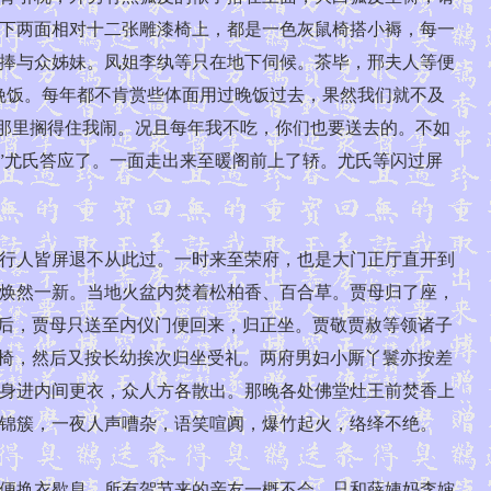
下两面相对十二张雕漆椅上，都是一色灰鼠椅搭小褥，每一
捧与众姊妹。凤姐李纨等只在地下伺候。茶毕，邢夫人等便
晚饭。每年都不肯赏些体面用过晚饭过去，果然我们就不及
，那里搁得住我闹。况且每年我不吃，你们也要送去的。不如
”尤氏答应了。一面走出来至暖阁前上了轿。尤氏等闪过屏
行人皆屏退不从此过。一时来至荣府，也是大门正厅直开到
焕然一新。当地火盆内焚着松柏香、百合草。贾母归了座，
去后，贾母只送至内仪门便回来，归正坐。贾敬贾赦等领诸子
交椅，然后又按长幼挨次归坐受礼。两府男妇小厮丫鬟亦按差
身进内间更衣，众人方各散出。那晚各处佛堂灶王前焚香上
锦簇，一夜人声嘈杂，语笑喧阗，爆竹起火，络绎不绝。
便换衣歇息。所有贺节来的亲友一概不会，只和薛姨妈李婶