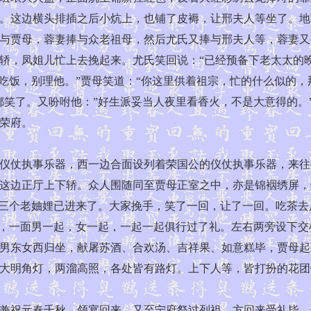
。这边横头排插之后小炕上，也铺了皮褥，让邢夫人等坐了。地
与贾母，蓉妻捧与众老祖母，然后尤氏又捧与邢夫人等，蓉妻又
轿，凤姐儿忙上去挽起来。尤氏笑回说：“已经预备下老太太的
去吃饭，别理他。”贾母笑道：“你这里供着祖宗，忙的什么似的
都笑了。又吩咐他：”好生派妥当人夜里看香火，不是大意得的。
荣府。
仗执事乐器，西一边合面设列着荣国公的仪仗执事乐器，来往
这边正厅上下轿。众人围随同至贾母正室之中，亦是锦裀绣屏，
两三个老妯娌已进来了。大家挽手，笑了一回，让了一回。吃茶
着，一面男一起，女一起，一起一起俱行过了礼。左右两旁设下
男东女西归坐，献屠苏酒、合欢汤、吉祥果、如意糕毕，贾母起
大明角灯，两溜高照，各处皆有路灯。上下人等，皆打扮的花团
祝元春千秋。领宴回来，又至宁府祭过列祖，方回来受礼毕，