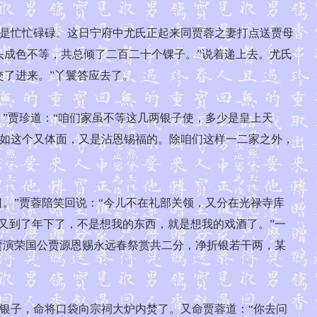
是忙忙碌碌。这日宁府中尤氏正起来同贾蓉之妻打点送贾母
头成色不等，共总倾了二百二十个锞子。”说着递上去。尤氏
交了进来。”丫鬟答应去了。
”贾珍道：“咱们家虽不等这几两银子使，多少是皇上天
如这个又体面，又是沾恩锡福的。除咱们这样一二家之外，
。”贾蓉陪笑回说：“今儿不在礼部关领，又分在光禄寺库
又到了年下了，不是想我的东西，就是想我的戏酒了。”一
贾演荣国公贾源恩赐永远春祭赏共二分，净折银若干两，某
子，命将口袋向宗祠大炉内焚了。又命贾蓉道：“你去问