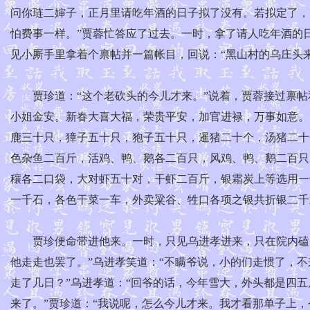
问你琏二婶子，正月里请吃年酒的日子拟了没有。若拟定了，
怕费事一样。”贾蓉忙答应了过去。一时，拿了请人吃年酒的
见小厮手里拿着个禀帖并一篇帐目，回说：“黑山村的乌庄头来
贾珍道：“这个老砍头的今儿才来。”说着，贾蓉接过禀帖
小姐金安。新春大喜大福，荣贵平安，加官进禄，万事如意。”
鹿三十只，獐子五十只，狍子五十只，暹猪二十个，汤猪二十
色杂鱼二百斤，活鸡、鸭、鹅各二百只，风鸡、鸭、鹅二百只
穰各二口袋，大对虾五十对，干虾二百斤，银霜炭上等选用一
一千石，各色干菜一车，外卖粱谷、牲口各项之银共折银二千
贾珍便命带进他来。一时，只见乌进孝进来，只在院内磕头请
他走走也罢了。”乌进孝笑道：“不瞒爷说，小的们走惯了，
走了几日？”乌进孝道：“回爷的话，今年雪大，外头都是四
来了。”贾珍道：“我说呢，怎么今儿才来。我才看那单子上