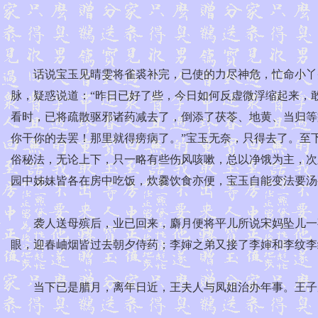
话说宝玉见晴雯将雀裘补完，已使的力尽神危，忙命小丫头
脉，疑惑说道：“昨日已好了些，今日如何反虚微浮缩起来，
看时，已将疏散驱邪诸药减去了，倒添了茯苓、地黄、当归等
你干你的去罢！那里就得痨病了。”宝玉无奈，只得去了。至
俗秘法，无论上下，只一略有些伤风咳嗽，总以净饿为主，次
园中姊妹皆各在房中吃饭，炊爨饮食亦便，宝玉自能变法要汤
袭人送母殡后，业已回来，麝月便将平儿所说宋妈坠儿一事
眼，迎春岫烟皆过去朝夕侍药；李婶之弟又接了李婶和李纹李
当下已是腊月，离年日近，王夫人与凤姐治办年事。王子