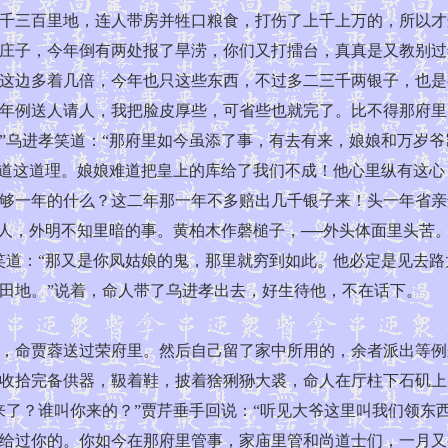
千三百里地，连人带房并牲口粮食，打伤了上千上万的，所以才
庄子，今年倒有两处报了旱涝，你们又打擂台，真真是又教别过
这边多着几倍，今年也只这些东西，不过多二三千两银子，也是
年例送人请人，我把脸皮厚些，可省些也就完了。比不得那府里
”乌进孝笑道：“那府里如今虽添了事，有去有来，娘娘和万岁爷
知道这道理。娘娘难道把皇上的库给了我们不成！他心里纵有这
够一年的什么？这二年那一年不多赔出几千银子来！头一年省亲
人，外明不知里暗的事。黄柏木作磬槌子，──外头体面里头苦。
笑道：“那又是你凤姑娘的鬼，那里就穷到如此。他必定是见去
田地。”说着，命人带了乌进孝出去，好生待他，不在话下。
命贾蓉送过荣府里。然后自己留了家中所用的，余者派出等例
收拾完备供器，靸着鞋，披着猞猁狲大裘，命人在厅柱下石矶上
了？谁叫你来的？”贾芹垂手回说：“听见大爷这里叫我们领东
给过你的。你如今在那府里管事，家庙里管和尚道士们，一月又