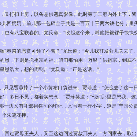
又打扫上房，以备悬供遗真影像。此时荣宁二府内外上下，皆
兴儿回奶奶，前儿那一包碎金子共是一百五十三两六钱七分，里
，也有八宝联春的。尤氏命：“收起这个来，叫他把银锞子快快
春祭的恩赏可领了不曾？”尤氏道：“今儿我打发蓉儿关去了。
的恩，下则是托祖宗的福。咱们那怕用一万银子供祖宗，到底不
恩浩大，想的周到。”尤氏道：“正是这话。”
只见贾蓉捧了一个小黄布口袋进来。贾珍道：“怎么去了这一日
好，多日不见，都着实想念。”贾珍笑道：“他们那里是想我。这
，那一边又有礼部祠祭司的印记，又写着一行小字，道是“宁国公
一个朱笔花押。
回过贾母王夫人，又至这边回过贾赦邢夫人，方回家去，取出银