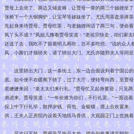
贾母上去坐了。两边又铺皮褥，让贾母一辈的两三个妯娌坐了
张椅下一个大铜脚炉，让宝琴等姊妹坐了。尤氏用茶盘亲捧茶
先起身来侍贾母。贾母吃茶，与老妯娌闲话了两三句，便命看
凤丫头不成？”凤姐儿搀着贾母笑道：“老祖宗快走，咱们家
还送了去，我吃不了留着明儿再吃，岂不多吃些。”说的众人
风，小厮们才领轿夫，请了轿出大门。尤氏亦随邢夫人等同至
这里轿出大门，这一条街上，东一边合面设列着宁国公的仪
底。如今便不在暖阁下轿了，过了大厅，便转弯向西，至贾母
老嬷嬷来回：“老太太们来行礼。”贾母忙又起身要迎，只见
弟进来。贾母笑道：“一年价难为你们，不行礼罢。”一面说
役上中下行礼毕，散押岁钱、荷包、金银锞，摆上合欢宴来。
供，王夫人正房院内设着天地纸马香供，大观园正门上也挑着
至次日五鼓，贾母等又按品大妆，摆全副执事进宫朝贺，兼