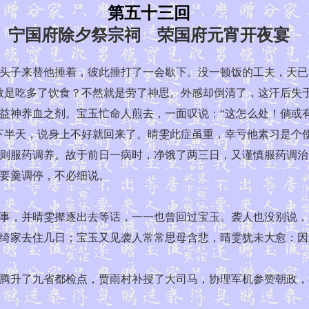
第五十三回
宁国府除夕祭宗祠 荣国府元宵开夜宴
子来替他捶着，彼此捶打了一会歇下。没一顿饭的工夫，天已
敢是吃多了饮食？不然就是劳了神思。外感却倒清了，这汗后失
益神养血之剂。宝玉忙命人煎去，一面叹说：“这怎么处！倘或有
下半天，说身上不好就回来了。晴雯此症虽重，幸亏他素习是个
则服药调养。故于前日一病时，净饿了两三日，又谨慎服药调治
要羹调停，不必细说。
，并晴雯撵逐出去等话，一一也曾回过宝玉。袭人也没别说，
绮家去住几日；宝玉又见袭人常常思母含悲，晴雯犹未大愈：因
腾升了九省都检点，贾雨村补授了大司马，协理军机参赞朝