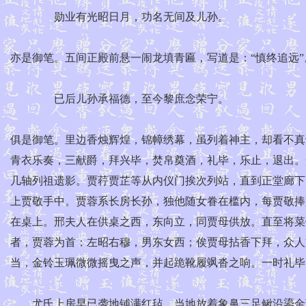
勋业有光昭日月，功名无间及儿孙。
亦是御笔。五间正殿前悬一闹龙填青匾，写道是：“慎终追远
已后儿孙承福德，至今黎庶念荣宁。
俱是御笔。里边香烛辉煌，锦幛绣幕，虽列着神主，却看不真
青衣乐奏，三献爵，拜兴毕，焚帛奠酒，礼毕，乐止，退出。
几轴列祖遗影。贾荇贾芷等从内仪门挨次列站，直到正堂廊下
上贾敬手中。贾蓉系长房长孙，独他随女眷在槛内，每贾敬捧
在桌上。邢夫人在供桌之西，东向立，同贾母供放。直至将菜
者，贾蓉为首；左昭右穆，男东女西；俟贾母拈香下拜，众人
当，金铃玉珮微微摇曳之声，并起跪靴履飒沓之响。一时礼毕
尤氏上房早已袭地铺满红毡，当地放着象鼻三足鳅沿鎏金珐