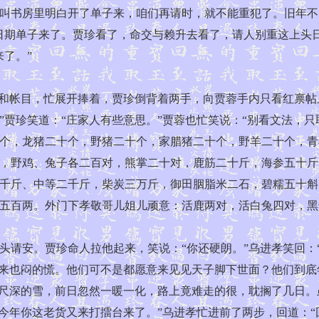
叫书房里明白开了单子来，咱们再请时，就不能重犯了。旧年不
日期单子来了。贾珍看了，命交与赖升去看了，请人别重这上头
了。”
和帐目，忙展开捧着，贾珍倒背着两手，向贾蓉手内只看红禀帖
贾珍笑道：“庄家人有些意思。”贾蓉也忙笑说：“别看文法，只
个，龙猪二十个，野猪二十个，家腊猪二十个，野羊二十个，青
，野鸡、兔子各二百对，熊掌二十对，鹿筋二十斤，海参五十斤
千斤、中等二千斤，柴炭三万斤，御田胭脂米二石，碧糯五十斛
五百两。外门下孝敬哥儿姐儿顽意：活鹿两对，活白兔四对，黑
安。贾珍命人拉他起来，笑说：“你还硬朗。”乌进孝笑回：“
不来也闷的慌。他们可不是都愿意来见见天子脚下世面？他们到底
五尺深的雪，前日忽然一暖一化，路上竟难走的很，耽搁了几日
，今年你这老货又来打擂台来了。”乌进孝忙进前了两步，回道：