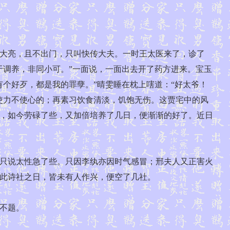
大亮，且不出门，只叫快传大夫。一时王太医来了，诊了
于调养，非同小可。”一面说，一面出去开了药方进来。宝玉
个好歹，都是我的罪孽。”晴雯睡在枕上嗐道：“好太爷！
使力不使心的；再素习饮食清淡，饥饱无伤。这贾宅中的风
，如今劳碌了些，又加倍培养了几日，便渐渐的好了。近日
只说太性急了些。只因李纨亦因时气感冒；邢夫人又正害火
此诗社之日，皆未有人作兴，便空了几社。
政，不题。