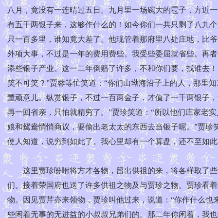
八月，竟没有一连晴过五日。九月里一场碗大的雹子，方近一
有五千两银子来，这够作什么的！如今你们一共只剩了八九个
只一百多里，谁知竟大差了。他现管着那府里八处庄地，比爷
外项大事，不过是一年的费用费些。我受些委屈就省些。再者
添些银子产业。这一二年倒赔了许多，不和你们要，找谁去！
笑不可笑？”贾蓉等忙笑道：“你们山坳海沿子上的人，那里
董顽意儿。纵赏银子，不过一百两金子，才值了一千两银子，
再一回省亲，只怕就精穷了。”贾珍笑道：“所以他们庄家老实
娘和鸳鸯悄悄商议，要偷出老太太的东西去当银子呢。”贾珍
使人知道，说穷到如此了。我心里却有一个算盘，还不至如此
这里贾珍吩咐将方才各物，留出供祖的来，将各样取了些，
们。接着荣国府也送了许多供祖之物及与贾珍之物。贾珍看着
物。因见贾芹亦来领物，贾珍叫他过来，说道：“你作什么也来
些闲着无事的无进益的小叔叔兄弟们的。那二年你闲着，我也