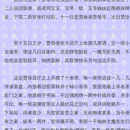
二人说话取便，或者同宝玉、宝琴、钗、玉等姊妹赶围棋抹牌
近，宁荣二府皆张灯结彩。十一日是贾赦请贾母等，次日贾
至十五日之夕，贾母便在大花厅上命摆几席洒，定一班小戏
去修养。便这几日在家内，亦是静室默处，一概无听无闻，不
自然是笙歌聒耳，锦绣盈眸，其取便快乐另与这边不同。
这边贾母花厅之上共摆了十来席。每一席旁边设一几，几上
洋漆茶盘，内放着旧窑茶杯并十锦小茶吊，里面泡着上等名茶
宦门之家，他原精于书画，不过偶然绣一两件针线作耍，并非
可比。每一枝花侧皆用古人题此花之旧句，或诗词歌赋不一，
下虽知，得者甚少，凡世宦富贵之家，无此物者甚多，当今便
有之家，纵有一两件，皆珍藏不用。有那一干翰林文魔先生们，